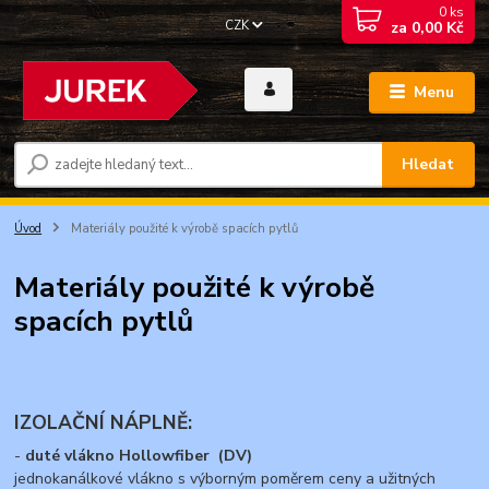
0
ks
CZK
za
0,00 Kč
Menu
Hledat
Úvod
Materiály použité k výrobě spacích pytlů
Materiály použité k výrobě
spacích pytlů
IZOLAČNÍ NÁPLNĚ:
-
duté vlákno Hollowfiber (DV)
jednokanálkové vlákno s výborným poměrem ceny a užitných