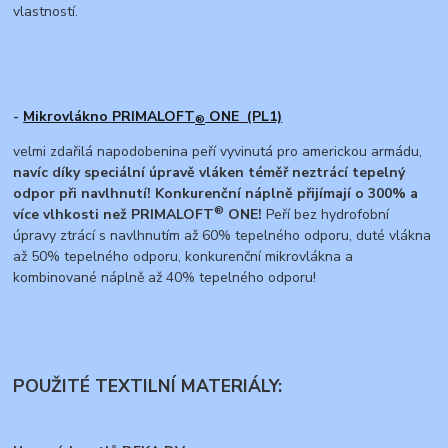
vlastností.
-
Mikrovlákno PRIMALOFT
ONE (PL1)
®
velmi zdařilá napodobenina peří vyvinutá pro americkou armádu,
navíc díky speciální úpravě vláken téměř neztrácí tepelný
odpor při navlhnutí! Konkurenční náplně přijímají o 300% a
®
více vlhkosti než PRIMALOFT
ONE!
Peří bez hydrofobní
úpravy ztrácí s navlhnutím až 60% tepelného odporu, duté vlákna
až 50% tepelného odporu, konkurenční mikrovlákna a
kombinované náplně až 40% tepelného odporu!
POUŽITÉ TEXTILNÍ MATERIÁLY: