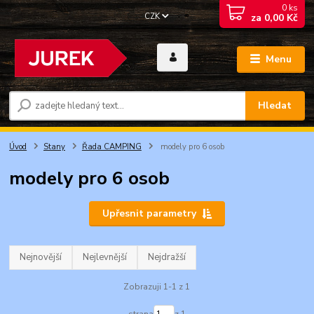
0
ks
CZK
za
0,00 Kč
Menu
Hledat
Úvod
Stany
Řada CAMPING
modely pro 6 osob
modely pro 6 osob
Upřesnit parametry
Nejnovější
Nejlevnější
Nejdražší
Zobrazuji 1-1 z 1