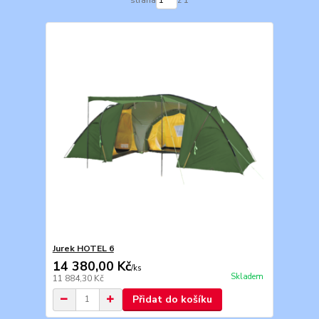
strana
z 1
Jurek HOTEL 6
14 380,00 Kč
/
ks
Skladem
11 884,30 Kč
Přidat do košíku