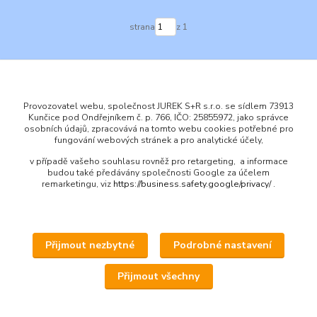
strana
z 1
Provozovatel webu, společnost JUREK S+R s.r.o. se sídlem 73913
Kunčice pod Ondřejníkem č. p. 766, IČO: 25855972, jako správce
osobních údajů, zpracovává na tomto webu cookies potřebné pro
ENGLISH
fungování webových stránek a pro analytické účely,
© 2016 JUREK S+R s.r.o., IČ 25855972
v případě vašeho souhlasu rovněž pro retargeting, a informace
budou také předávány společnosti Google za účelem
remarketingu, viz
https://business.safety.google/privacy/
.
Přijmout nezbytné
Podrobné nastavení
Upravit sběr cookies.
Přijmout všechny