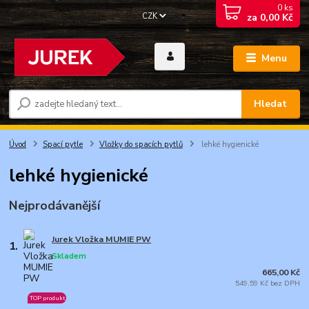
0
ks
CZK
za
0,00 Kč
Menu
Hledat
Úvod
Spací pytle
Vložky do spacích pytlů
lehké hygienické
lehké hygienické
Nejprodávanější
Jurek Vložka MUMIE PW
1.
Skladem
665,00 Kč
549,59 Kč bez DPH
TOP produkt