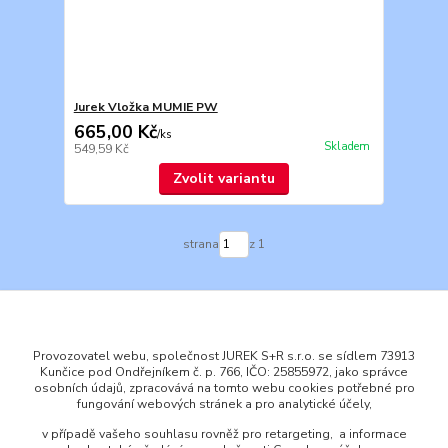
Jurek Vložka MUMIE PW
665,00 Kč
/
ks
Skladem
549,59 Kč
Zvolit variantu
strana
z 1
Provozovatel webu, společnost JUREK S+R s.r.o. se sídlem 73913
Kunčice pod Ondřejníkem č. p. 766, IČO: 25855972, jako správce
osobních údajů, zpracovává na tomto webu cookies potřebné pro
ENGLISH
fungování webových stránek a pro analytické účely,
© 2016 JUREK S+R s.r.o., IČ 25855972
v případě vašeho souhlasu rovněž pro retargeting, a informace