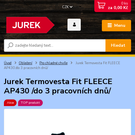
0
ks
CZK
za
0,00 Kč
Menu
Hledat
Úvod
Oblečení
Pro chladné chvíle
Jurek Termovesta Fit FLEECE
AP430 /do 3 pracovních dnů/
Jurek Termovesta Fit FLEECE
AP430 /do 3 pracovních dnů/
Akce
TOP produkt