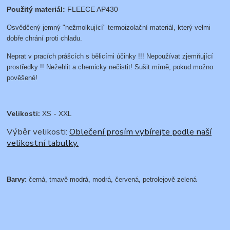
Použitý materiál:
FLEECE AP430
Osvědčený jemný "nežmolkující" termoizolační materiál, který velmi
dobře chrání proti chladu.
Neprat v pracích prášcích s bělicími účinky !!! Nepoužívat zjemňující
prostředky !! Nežehlit a chemicky nečistit! Sušit mírně, pokud možno
pověšené!
Velikosti:
XS - XXL
Výběr velikosti:
Oblečení prosím vybírejte podle naší
velikostní tabulky.
Barvy:
černá, tmavě modrá, modrá, červená, petrolejově zelená