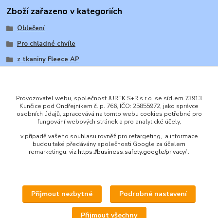
Zboží zařazeno v kategoriích
Oblečení
Pro chladné chvíle
z tkaniny Fleece AP
Provozovatel webu, společnost JUREK S+R s.r.o. se sídlem 73913
Kunčice pod Ondřejníkem č. p. 766, IČO: 25855972, jako správce
osobních údajů, zpracovává na tomto webu cookies potřebné pro
ENGLISH
fungování webových stránek a pro analytické účely,
© 2016 JUREK S+R s.r.o., IČ 25855972
v případě vašeho souhlasu rovněž pro retargeting, a informace
budou také předávány společnosti Google za účelem
remarketingu, viz
https://business.safety.google/privacy/
.
Přijmout nezbytné
Podrobné nastavení
Upravit sběr cookies.
Přijmout všechny