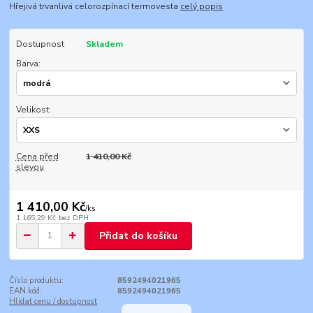
Hřejivá trvanlivá celorozpínací termovesta
celý popis
Dostupnost
Skladem
Barva:
Velikost:
Cena před
1 410,00 Kč
slevou
1 410,00 Kč
/
ks
1 165,29 Kč
bez DPH
Přidat do košíku
Číslo produktu:
8592494021965
EAN kód:
8592494021965
Hlídat cenu / dostupnost