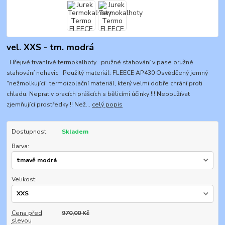
vel. XXS - tm. modrá
Hřejivé trvanlivé termokalhoty pružné stahování v pase pružné
stahování nohavic Použitý materiál: FLEECE AP430 Osvědčený jemný
"nežmolkující" termoizolační materiál, který velmi dobře chrání proti
chladu. Neprat v pracích prášcích s bělicími účinky !!! Nepoužívat
zjemňující prostředky !! Než...
celý popis
Dostupnost
Skladem
Barva:
Velikost:
Cena před
970,00 Kč
slevou