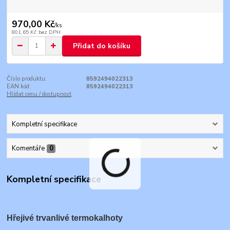
970,00 Kč
/
ks
801,65 Kč
bez DPH
Přidat do košíku
Číslo produktu:
8592494022313
EAN kód:
8592494022313
Hlídat cenu / dostupnost
Kompletní specifikace
Komentáře
0
Kompletní specifikace
Hřejivé trvanlivé termokalhoty