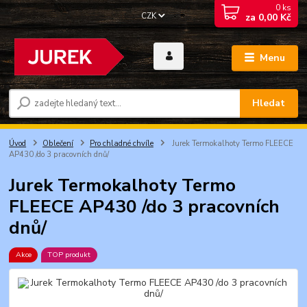
0
ks
CZK
za
0,00 Kč
Menu
Hledat
Úvod
Oblečení
Pro chladné chvíle
Jurek Termokalhoty Termo FLEECE
AP430 /do 3 pracovních dnů/
Jurek Termokalhoty Termo
FLEECE AP430 /do 3 pracovních
dnů/
Akce
TOP produkt