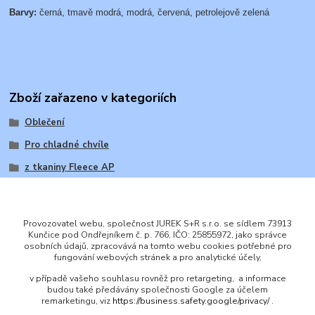
Barvy:
černá, tmavě modrá, modrá, červená, petrolejově zelená
Zboží zařazeno v kategoriích
Oblečení
Pro chladné chvíle
z tkaniny Fleece AP
Provozovatel webu, společnost JUREK S+R s.r.o. se sídlem 73913
Kunčice pod Ondřejníkem č. p. 766, IČO: 25855972, jako správce
osobních údajů, zpracovává na tomto webu cookies potřebné pro
ENGLISH
fungování webových stránek a pro analytické účely,
© 2016 JUREK S+R s.r.o., IČ 25855972
v případě vašeho souhlasu rovněž pro retargeting, a informace
budou také předávány společnosti Google za účelem
remarketingu, viz
https://business.safety.google/privacy/
.