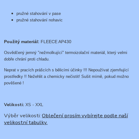
pružné stahování v pase
pružné stahování nohavic
Použitý materiál:
FLEECE AP430
Osvědčený jemný "nežmolkující" termoizolační materiál, který velmi
dobře chrání proti chladu.
Neprat v pracích prášcích s bělicími účinky !!! Nepoužívat zjemňující
prostředky !! Nežehlit a chemicky nečistit! Sušit mírně, pokud možno
pověšené !
Velikosti:
XS - XXL
Výběr velikosti:
Oblečení prosím vybírejte podle naší
velikostní tabulky.