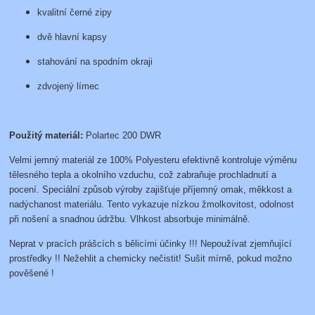
kvalitní černé zipy
dvě hlavní kapsy
stahování na spodním okraji
zdvojený límec
Použitý materiál:
Polartec 200 DWR
Velmi jemný materiál ze 100% Polyesteru efektivně kontroluje výměnu
tělesného tepla a okolního vzduchu, což zabraňuje prochladnutí a
pocení. Speciální způsob výroby zajišťuje příjemný omak, měkkost a
nadýchanost materiálu. Tento vykazuje nízkou žmolkovitost, odolnost
při nošení a snadnou údržbu. Vlhkost absorbuje minimálně.
Neprat v pracích prášcích s bělicími účinky !!! Nepoužívat zjemňující
prostředky !! Nežehlit a chemicky nečistit! Sušit mírně, pokud možno
pověšené !