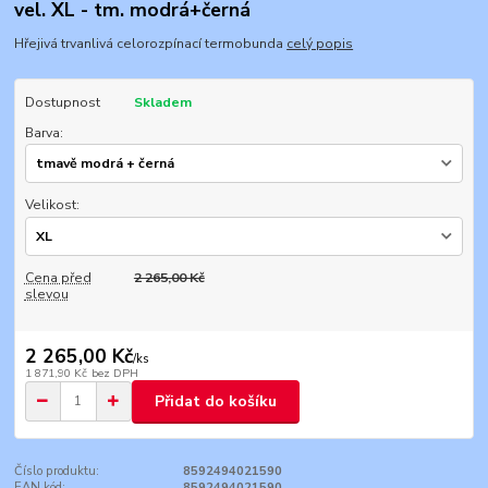
vel. XL - tm. modrá+černá
Hřejivá trvanlivá celorozpínací termobunda
celý popis
Dostupnost
Skladem
Barva:
Velikost:
Cena před
2 265,00 Kč
slevou
2 265,00 Kč
/
ks
1 871,90 Kč
bez DPH
Přidat do košíku
Číslo produktu:
8592494021590
EAN kód:
8592494021590