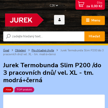
0
ks
CZK
za
0,00 Kč
Menu
Hledat
Úvod
Oblečení
Pro chladné chvíle
Jurek Termobunda Slim P200 /do 3
pracovních dnů/ vel. XL - tm. modrá+černá
Jurek Termobunda Slim P200 /do
3 pracovních dnů/ vel. XL - tm.
modrá+černá
Akce
TOP produkt