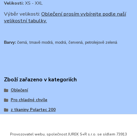
Velikosti:
XS - XXL
Výběr velikosti:
Oblečení prosím vybírejte podle naší
velikostní tabulky.
Barvy:
černá, tmavě modrá, modrá, červená, petrolejově zelená
Zboží zařazeno v kategoriích
Oblečení
Pro chladné chvíle
z tkaniny Polartec 200
Provozovatel webu, společnost JUREK S+R s.r.o. se sídlem 73913