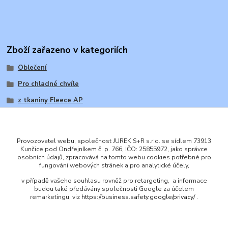
Zboží zařazeno v kategoriích
Oblečení
Pro chladné chvíle
z tkaniny Fleece AP
Provozovatel webu, společnost JUREK S+R s.r.o. se sídlem 73913
Kunčice pod Ondřejníkem č. p. 766, IČO: 25855972, jako správce
osobních údajů, zpracovává na tomto webu cookies potřebné pro
ENGLISH
fungování webových stránek a pro analytické účely,
© 2016 JUREK S+R s.r.o., IČ 25855972
v případě vašeho souhlasu rovněž pro retargeting, a informace
budou také předávány společnosti Google za účelem
remarketingu, viz
https://business.safety.google/privacy/
.