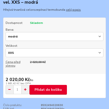
vel. XXS – modrá
Hřejivá trvanlivá celorozepínací termobunda
celý popis
Dostupnost
Skladem
Barva:
Velikost:
Cena před
2 020,00 Kč
slevou
2 020,00 Kč
/
ks
1 669,42 Kč
bez DPH
Přidat do košíku
Číslo produktu:
8592494020630
EAN kód:
8592494020630s