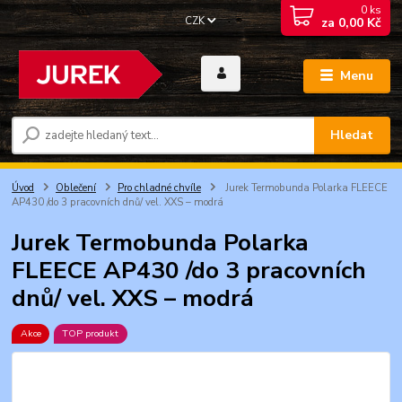
0
ks
CZK
za
0,00 Kč
Menu
Hledat
Úvod
Oblečení
Pro chladné chvíle
Jurek Termobunda Polarka FLEECE
AP430 /do 3 pracovních dnů/ vel. XXS – modrá
Jurek Termobunda Polarka
FLEECE AP430 /do 3 pracovních
dnů/ vel. XXS – modrá
Akce
TOP produkt