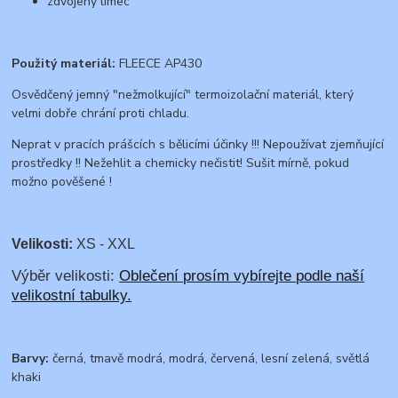
zdvojený límec
Použitý materiál:
FLEECE AP430
Osvědčený jemný "nežmolkující" termoizolační materiál, který
velmi dobře chrání proti chladu.
Neprat v pracích prášcích s bělicími účinky !!! Nepoužívat zjemňující
prostředky !! Nežehlit a chemicky nečistit! Sušit mírně, pokud
možno pověšené !
Velikosti:
XS - XXL
Výběr velikosti:
Oblečení prosím vybírejte podle naší
velikostní tabulky.
Barvy:
černá, tmavě modrá, modrá, červená, lesní zelená, světlá
khaki