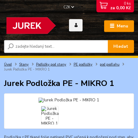
0
ks
CZK
za
0,00 Kč
Menu
Hledat
Úvod
Stany
Podložky pod stany
PE podložky
pod podlahu
Jurek Podložka PE - MIKRO 1
Jurek Podložka PE - MIKRO 1
Podložka z PE tkané folie natírané PVC určená k podložení pod stan, aby