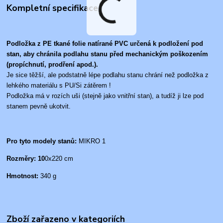
Kompletní specifikace
Podložka z PE tkané folie natírané PVC určená k podložení pod
stan, aby chránila podlahu stanu před mechanickým poškozením
(propíchnutí, prodření apod.).
Je sice těžší, ale podstatně lépe podlahu stanu chrání než podložka z
lehkého materiálu s PU/Si zátěrem !
Podložka má v rozích uši (stejně jako vnitřní stan), a tudíž ji lze pod
stanem pevně ukotvit.
Pro tyto modely stanů:
MIKRO 1
Rozměry: 10
0x220 cm
Hmotnost:
340 g
Zboží zařazeno v kategoriích