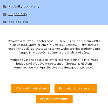
Podložky pod stany
PE podložky
pod podlahu
Provozovatel webu, společnost JUREK S+R s.r.o. se sídlem 73913
Kunčice pod Ondřejníkem č. p. 766, IČO: 25855972, jako správce
osobních údajů, zpracovává na tomto webu cookies potřebné pro
ENGLISH
fungování webových stránek a pro analytické účely,
© 2016 JUREK S+R s.r.o., IČ 25855972
v případě vašeho souhlasu rovněž pro retargeting, a informace
budou také předávány společnosti Google za účelem
remarketingu, viz
https://business.safety.google/privacy/
.
Přijmout nezbytné
Podrobné nastavení
Upravit sběr cookies.
Přijmout všechny