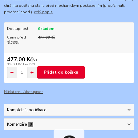
chránila podlahu stanu před mechanickým poškozením (propíchnutí,
prodření apod.).
celý popis
Dostupnost
Skladem
Cena před
477,00 Kč
slevou
477,00 Kč
/
ks
394,21 Kč
bez DPH
Přidat do košíku
Hlídat cenu / dostupnost
Kompletní specifikace
Komentáře
0