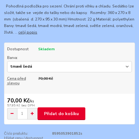
Pohodlná podložka pro sezení. Chrání proti vlhku a chladu. Sedátko lze
složit, takže se vejde do tašky nebo do kapsy. Rozměry: 360 x 270 x 8
mm (sbalená d. 270 x 95 x 30 mm) Hmotnost: 22 g Materiál: polyethylen
Barvy: tmavě šedá, tmavě modrá, tmavě zelená, světle zelená, oranžová,
žlutá, ...
celý popis
Dostupnost
Skladem
Barva:
Cena před
70,00 Kč
slevou
70,00 Kč
/
ks
57,85 Kč
bez DPH
Přidat do košíku
Číslo produktu:
8595053901852s
Hlídat cenu / dostupnost