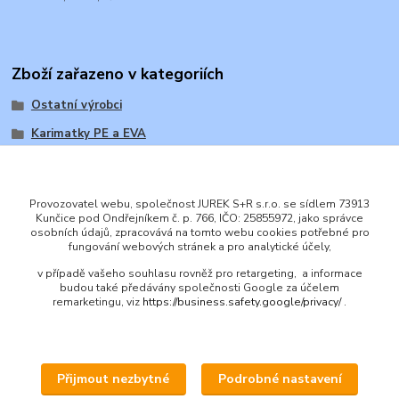
Zboží zařazeno v kategoriích
Ostatní výrobci
Karimatky PE a EVA
Provozovatel webu, společnost JUREK S+R s.r.o. se sídlem 73913
Kunčice pod Ondřejníkem č. p. 766, IČO: 25855972, jako správce
osobních údajů, zpracovává na tomto webu cookies potřebné pro
ENGLISH
fungování webových stránek a pro analytické účely,
© 2016 JUREK S+R s.r.o., IČ 25855972
v případě vašeho souhlasu rovněž pro retargeting, a informace
budou také předávány společnosti Google za účelem
remarketingu, viz
https://business.safety.google/privacy/
.
Přijmout nezbytné
Podrobné nastavení