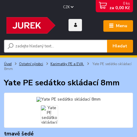
0
ks
CZK
za
0,00 Kč
Menu
Hledat
Úvod
Ostatní výrobci
Karimatky PE a EVA
Yate PE sedátko skládací
8mm
Yate PE sedátko skládací 8mm
tmavě šedé