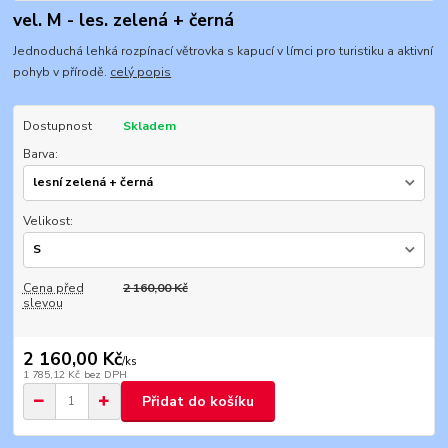
vel. M - les. zelená + černá
Jednoduchá lehká rozpínací větrovka s kapucí v límci pro turistiku a aktivní
pohyb v přírodě.
celý popis
Dostupnost
Skladem
Barva:
Velikost:
Cena před
2 160,00 Kč
slevou
2 160,00 Kč
/
ks
1 785,12 Kč
bez DPH
Přidat do košíku