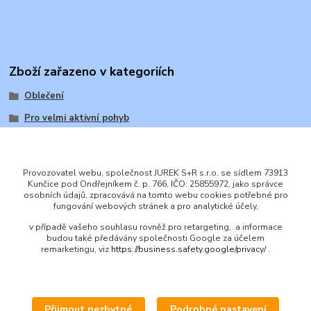
Zboží zařazeno v kategoriích
Oblečení
Pro velmi aktivní pohyb
Provozovatel webu, společnost JUREK S+R s.r.o. se sídlem 73913
Kunčice pod Ondřejníkem č. p. 766, IČO: 25855972, jako správce
osobních údajů, zpracovává na tomto webu cookies potřebné pro
ENGLISH
fungování webových stránek a pro analytické účely,
© 2016 JUREK S+R s.r.o., IČ 25855972
v případě vašeho souhlasu rovněž pro retargeting, a informace
budou také předávány společnosti Google za účelem
remarketingu, viz
https://business.safety.google/privacy/
.
Přijmout nezbytné
Podrobné nastavení