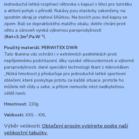
Jednoduchá lehká rozpínací větrovka s kapucí v límci pro turistiku
a aktivní pohyb v přírodě. Rukávy jsou elasticky zakončeny, na
spodním okraji je stahoví šňůrkou. Na bocích jsou dvě kapsy se
zipem. Balí se dopraktického malého obalu, dobře chrání proti
větru a zároveň vyniká výbornou paroprodyšností
2
-1
(
Ret<3.2m
.Pa.W
).
Použitý materiál:
PERWITEX DWR
Tato tkanina vás ochrání i v extrémních podmínkách proti
nepříjemnému podchlazení, díky vysoké větruvzdornosti a výborné
paroprodyšnosti, dané speciální technologii tkaní z mikrovláken.
_Nízká hmotnost ji předurčuje pro jednoduché lehké sportovní
oblečení, které poskytuje jistotu za každé situace, protože ho
můžete mít vždy u sebe, a přitom nemusíte nést nadbytečnou
zátěž navíc.
Hmotnost:
220g
Velikosti:
XXS - XXL
Výběr velikosti:
Oblečení prosím vybírejte podle naší
velikostní tabulky.