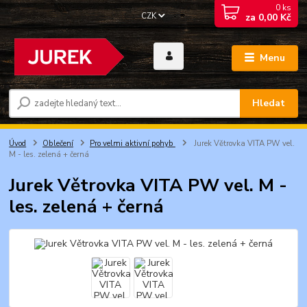
0
ks
CZK
za
0,00 Kč
Menu
Hledat
Úvod
Oblečení
Pro velmi aktivní pohyb
Jurek Větrovka VITA PW vel.
M - les. zelená + černá
Jurek Větrovka VITA PW vel. M -
les. zelená + černá