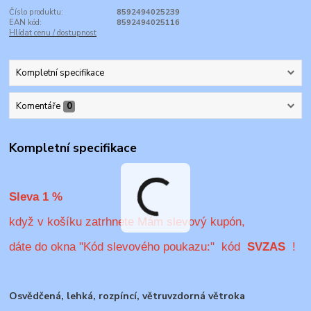
Číslo produktu:
8592494025239
EAN kód:
8592494025116
Hlídat cenu / dostupnost
Kompletní specifikace
Komentáře
0
Kompletní specifikace
Sleva 1 %
když v košíku zatrhnete Mám slevový kupón,
dáte do okna "Kód slevového poukazu:" kód
SVZAS
!
Osvědčená, lehká, rozpíncí, větruvzdorná větroka