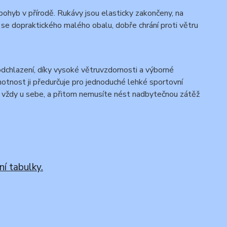
í pohyb v přírodě. Rukávy jsou elasticky zakončeny, na
í se dopraktického malého obalu, dobře chrání proti větru
odchlazení, díky vysoké větruvzdornosti a výborné
motnost ji předurčuje pro jednoduché lehké sportovní
ít vždy u sebe, a přitom nemusíte nést nadbytečnou zátěž
ní tabulky.