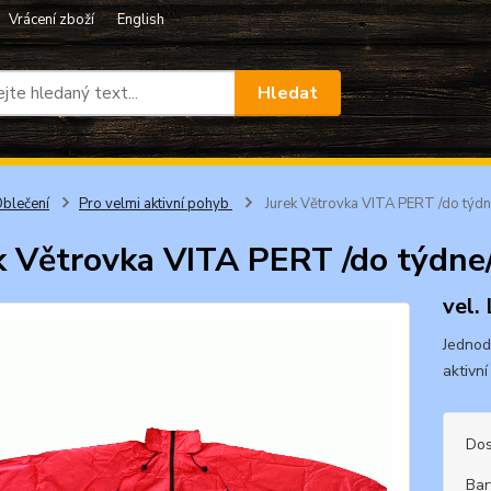
Vrácení zboží
English
Hledat
blečení
Pro velmi aktivní pohyb
Jurek Větrovka VITA PERT /do týdne/
k Větrovka VITA PERT /do týdne/ 
vel.
Jednodu
aktivní
Dos
Bar