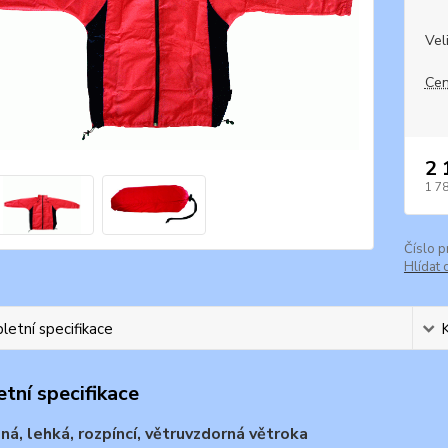
Vel
Cen
2 
1 7
Číslo p
Hlídat 
etní specifikace
tní specifikace
á, lehká, rozpíncí, větruvzdorná větroka