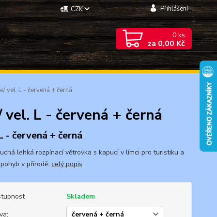
Přihlášení
CZK
0
ks
za
0,00 Kč
 vel. L - červená + černá
vel. L - červená + černá
 L - červená + černá
chá lehká rozpínací větrovka s kapucí v límci pro turistiku a
 pohyb v přírodě.
celý popis
tupnost
Skladem
va: