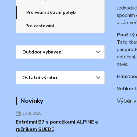
Jednoduch
Pro velmi aktivní pohyb
spodním o
a zároveň
Pro cestování
Použitý 
Tato tkan
paroprody
Outdoor vybavení
oblečení,
navíc.
Hmotno
Ostatní výrobci
Velikost
Novinky
Výběr v
26.01.2026
Extrémní B7 s ponožkami ALPINE a
ručníkem SUEDE