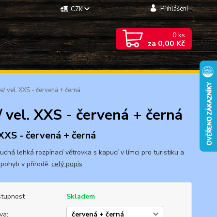
Přihlášení
CZK
0
ks
za
0,00 Kč
/ vel. XXS - červená + černá
 vel. XXS - červená + černá
 XXS - červená + černá
chá lehká rozpínací větrovka s kapucí v límci pro turistiku a
 pohyb v přírodě.
celý popis
tupnost
Skladem
va: