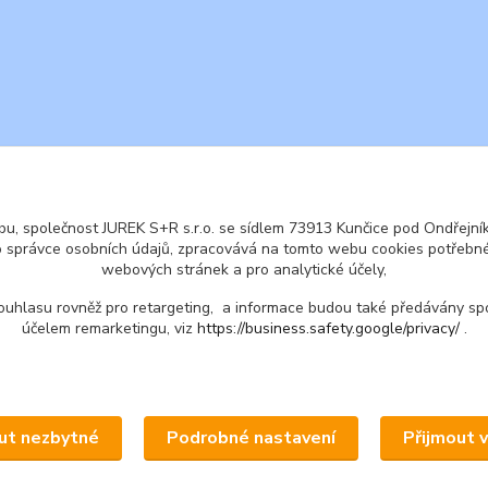
ENGLISH
© 2016 JUREK S+R s.r.o., IČ 25855972
u, společnost JUREK S+R s.r.o. se sídlem 73913 Kunčice pod Ondřejníke
o správce osobních údajů, zpracovává na tomto webu cookies potřebné
webových stránek a pro analytické účely,
ouhlasu rovněž pro retargeting, a informace budou také předávány sp
účelem remarketingu, viz
https://business.safety.google/privacy/
.
Upravit sběr cookies.
ut nezbytné
Podrobné nastavení
Přijmout 