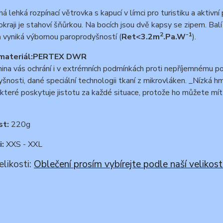
á lehká rozpínací větrovka s kapucí v límci pro turistiku a aktivn
kraji je stahoví šňůrkou. Na bocích jsou dvě kapsy se zipem. Bal
2
-1
 vyniká výbornou paroprodyšností (
Ret<3.2m
.Pa.W
).
materiál:
PERTEX DWR
ina vás ochrání i v extrémních podmínkách proti nepříjemnému p
šnosti, dané speciální technologii tkaní z mikrovláken. _Nízká h
 které poskytuje jistotu za každé situace, protože ho můžete m
st:
220g
i:
XXS - XXL
elikosti:
Oblečení prosím vybírejte podle naší velikost