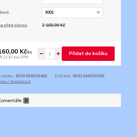
ikost:
a před slevou
2 160,00 Kč
160,00 Kč
/
ks
Přidat do košíku
85,12 Kč
bez DPH
roduktu:
8592494026465
EAN kód:
8592494026465
cenu / dostupnost
Komentáře
0