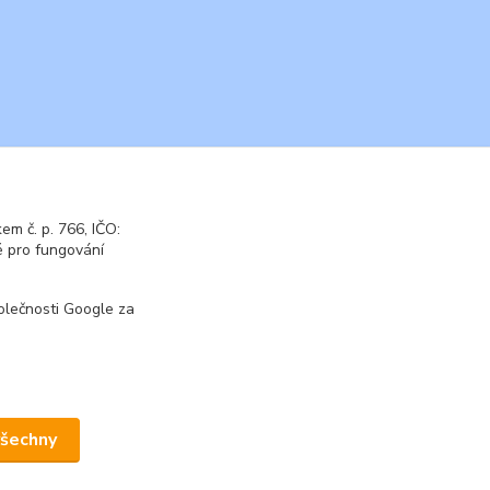
m č. p. 766, IČO:
 pro fungování
olečnosti Google za
všechny