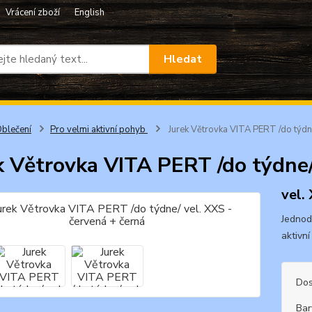
Vrácení zboží
English
Hledat
blečení
Pro velmi aktivní pohyb
Jurek Větrovka VITA PERT /do týdne
k Větrovka VITA PERT /do týdne/
vel.
Jednodu
aktivní
Dos
Bar