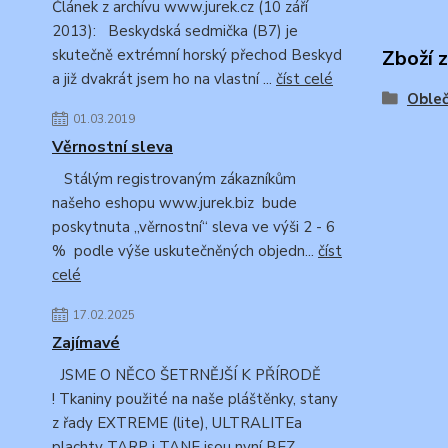
Článek z archívu www.jurek.cz (10 září
2013): Beskydská sedmička (B7) je
skutečně extrémní horský přechod Beskyd
Zboží 
a již dvakrát jsem ho na vlastní ...
číst celé
Obleč
01.03.2019
Věrnostní sleva
Stálým registrovaným zákazníkům
našeho eshopu www.jurek.biz bude
poskytnuta „věrnostní“ sleva ve výši 2 - 6
% podle výše uskutečněných objedn...
číst
celé
17.02.2025
Zajímavé
JSME O NĚCO ŠETRNĚJŠÍ K PŘÍRODĚ
! Tkaniny použité na naše pláštěnky, stany
z řady EXTREME (lite), ULTRALITEa
plachty TARP i TANE jsou nyní BEZ