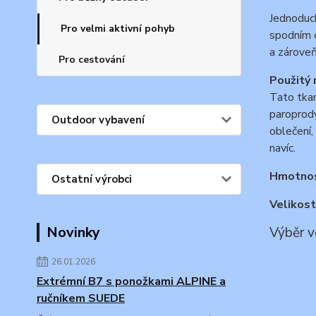
Jednoduch
Pro velmi aktivní pohyb
spodním o
a zároveň
Pro cestování
Použitý 
Tato tkan
paroprody
Outdoor vybavení
oblečení,
navíc.
Hmotno
Ostatní výrobci
Velikost
Novinky
Výběr v
26.01.2026
Extrémní B7 s ponožkami ALPINE a
ručníkem SUEDE