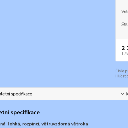
Vel
Cen
2 
1 7
Číslo p
Hlídat 
etní specifikace
tní specifikace
á, lehká, rozpíncí, větruvzdorná větroka