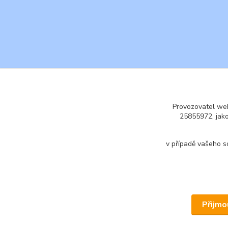
Provozovatel web
25855972, jak
v případě vašeho s
Přijmo