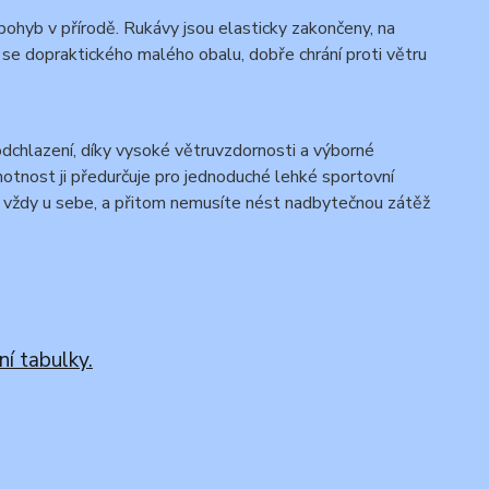
í pohyb v přírodě. Rukávy jsou elasticky zakončeny, na
í se dopraktického malého obalu, dobře chrání proti větru
odchlazení, díky vysoké větruvzdornosti a výborné
motnost ji předurčuje pro jednoduché lehké sportovní
ít vždy u sebe, a přitom nemusíte nést nadbytečnou zátěž
ní tabulky.