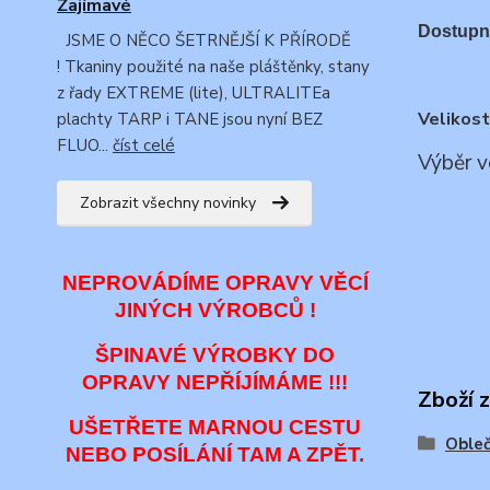
Zajímavé
Dostupn
JSME O NĚCO ŠETRNĚJŠÍ K PŘÍRODĚ
! Tkaniny použité na naše pláštěnky, stany
z řady EXTREME (lite), ULTRALITEa
Velikost
plachty TARP i TANE jsou nyní BEZ
FLUO...
číst celé
Výběr v
Zobrazit všechny novinky
NEPROVÁDÍME OPRAVY VĚCÍ
JINÝCH VÝROBCŮ !
ŠPINAVÉ VÝROBKY DO
OPRAVY NEPŘÍJÍMÁME !!!
Zboží 
UŠETŘETE MARNOU CESTU
Obleč
NEBO POSÍLÁNÍ TAM A ZPĚT.