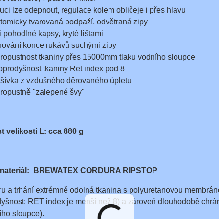
uci lze odepnout, regulace kolem obličeje i přes hlavu
tomicky tvarovaná podpaží, odvětraná zipy
ři pohodlné kapsy, kryté lištami
hování konce rukávů suchými zipy
ropustnost tkaniny přes 15000mm tlaku vodního sloupce
oprodyšnost tkaniny Ret index pod 8
šívka z vzdušného děrovaného úpletu
ropustně "zalepené švy"
 velikosti L: cca 880 g
 materiál: BREWATEX CORDURA RIPSTOP
ěru a trhání extrémně odolná tkanina s polyuretanovou membrá
yšnost: RET index je menší než 8) a zároveň dlouhodobě chrání 
ho sloupce).