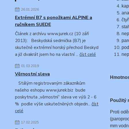
kap
26.01.2026
ana
Extrémní B7 s ponožkami ALPINE a
čty
ručníkem SUEDE
sta
Článek z archívu www.jurek.cz (10 září
nep
2013): Beskydská sedmička (B7) je
par
skutečně extrémní horský přechod Beskyd
pod
a již dvakrát jsem ho na vlastní ...
číst celé
nep
01.03.2019
Věrnostní sleva
Hmotnost
Stálým registrovaným zákazníkům
našeho eshopu www.jurek.biz bude
poskytnuta „věrnostní“ sleva ve výši 2 - 6
Použitý
% podle výše uskutečněných objedn...
číst
celé
Proti od
(paroprod
17.02.2025
mm vodní