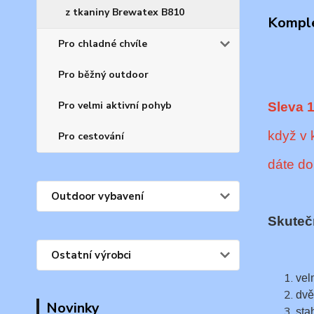
z tkaniny Brewatex B810
Komple
Pro chladné chvíle
Pro běžný outdoor
Pro velmi aktivní pohyb
Sleva 
když v 
Pro cestování
dáte d
Outdoor vybavení
Skuteč
Ostatní výrobci
vel
dvě
Novinky
sta