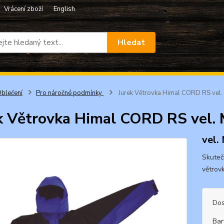
Vrácení zboží
English
Hledat
blečení
Pro náročné podmínky
Jurek Větrovka Himal CORD RS vel. 
k Větrovka Himal CORD RS vel. 
vel.
Skuteč
větrov
Dos
Bar