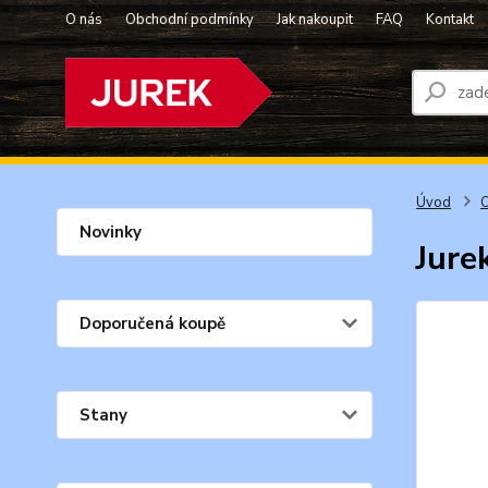
O nás
Obchodní podmínky
Jak nakoupit
FAQ
Kontakt
Úvod
O
Novinky
Jure
Doporučená koupě
Stany