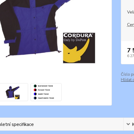
Vel
Cen
7 
6 2
Číslo p
Hlídat 
etní specifikace