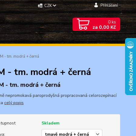
Přihlášení
CZK
0
ks
za
0,00 Kč
M - tm. modrá + černá
M - tm. modrá + černá
 M - tm. modrá + černá
ně nepromokavá paroprodyšná propracovaná celorozepínací
ka
celý popis
tupnost
Skladem
va: