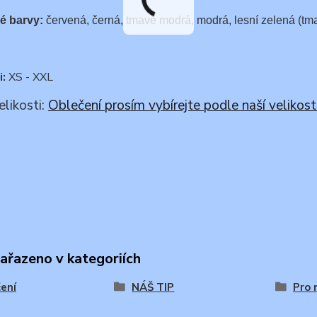
é barvy:
červená, černá, tmavě modrá, modrá, lesní zelená (tma
i:
XS - XXL
elikosti:
Oblečení prosím vybírejte podle naší velikost
zařazeno v kategoriích
ení
NÁŠ TIP
Pro 