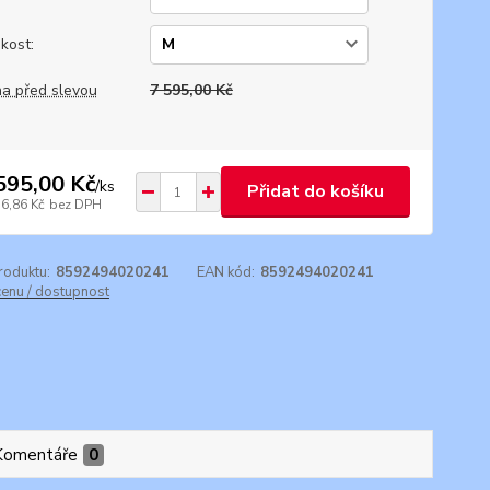
ikost:
a před slevou
7 595,00 Kč
595,00 Kč
/
ks
Přidat do košíku
76,86 Kč
bez DPH
roduktu:
8592494020241
EAN kód:
8592494020241
cenu / dostupnost
Komentáře
0