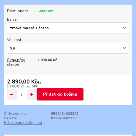
Dostupnost
Skladem
Barva:
Velikost:
Cena před
2 890,00 Kč
slevou
2 890,00 Kč
/
ks
2 388,43 Kč
bez DPH
Přidat do košíku
Číslo produktu:
8592494023303
EAN kód:
8592494023303
Hlídat cenu / dostupnost