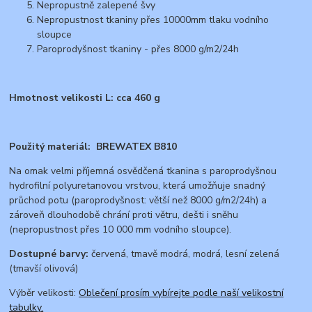
Nepropustně zalepené švy
Nepropustnost tkaniny přes 10000mm tlaku vodního
sloupce
Paroprodyšnost tkaniny - přes 8000 g/m2/24h
Hmotnost velikosti L: cca 460 g
Použitý materiál: BREWATEX B810
Na omak velmi příjemná osvědčená tkanina s paroprodyšnou
hydrofilní polyuretanovou vrstvou, která umožňuje snadný
průchod potu (paroprodyšnost: větší než 8000 g/m2/24h) a
zároveň dlouhodobě chrání proti větru, dešti i sněhu
(nepropustnost přes 10 000 mm vodního sloupce).
Dostupné barvy:
červená, tmavě modrá, modrá, lesní zelená
(tmavší olivová)
Výběr velikosti:
Oblečení prosím vybírejte podle naší velikostní
tabulky.