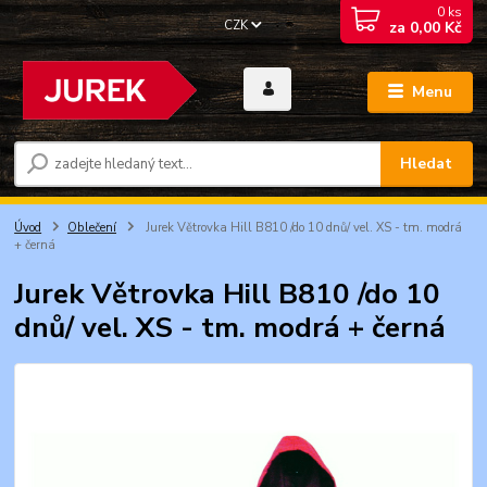
0
ks
CZK
za
0,00 Kč
Menu
Hledat
Úvod
Oblečení
Jurek Větrovka Hill B810 /do 10 dnů/ vel. XS - tm. modrá
+ černá
Jurek Větrovka Hill B810 /do 10
dnů/ vel. XS - tm. modrá + černá