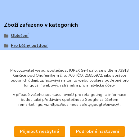
Zboží zařazeno v kategoriích
Oblečení
Pro běžný outdoor
Provozovatel webu, společnost JUREK S+R s.r.o. se sídlem 73913
Kunčice pod Ondřejníkem č. p. 766, IČO: 25855972, jako správce
osobních údajů, zpracovává na tomto webu cookies potřebné pro
ENGLISH
fungování webových stránek a pro analytické účely,
© 2016 JUREK S+R s.r.o., IČ 25855972
v případě vašeho souhlasu rovněž pro retargeting, a informace
budou také předávány společnosti Google za účelem
remarketingu, viz
https://business.safety.google/privacy/
.
Přijmout nezbytné
Podrobné nastavení