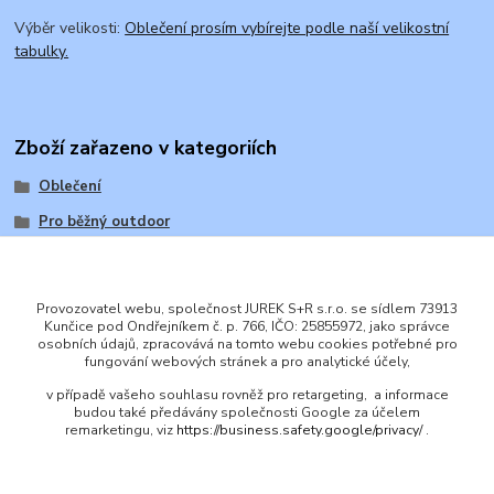
Výběr velikosti:
Oblečení prosím vybírejte podle naší velikostní
tabulky.
Zboží zařazeno v kategoriích
Oblečení
Pro běžný outdoor
Provozovatel webu, společnost JUREK S+R s.r.o. se sídlem 73913
Kunčice pod Ondřejníkem č. p. 766, IČO: 25855972, jako správce
osobních údajů, zpracovává na tomto webu cookies potřebné pro
ENGLISH
fungování webových stránek a pro analytické účely,
© 2016 JUREK S+R s.r.o., IČ 25855972
v případě vašeho souhlasu rovněž pro retargeting, a informace
budou také předávány společnosti Google za účelem
remarketingu, viz
https://business.safety.google/privacy/
.