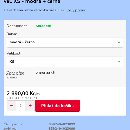
vel. XS - modrá + černá
Osvědčená lehká větrovka přes hlavu
celý popis
Dostupnost
Skladem
Barva:
Velikost:
Cena před
2 890,00 Kč
slevou
2 890,00 Kč
/
ks
2 388,43 Kč
bez DPH
Přidat do košíku
Číslo produktu:
8592494023099
EAN kód:
8592494023099