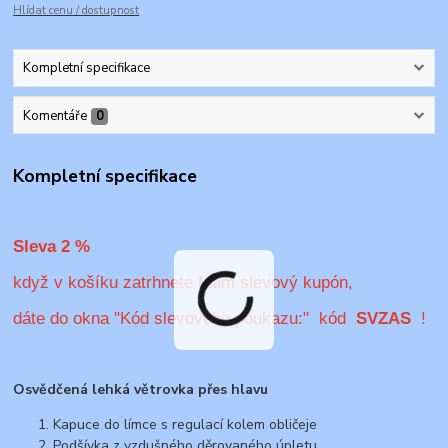
Hlídat cenu / dostupnost
Kompletní specifikace
Komentáře
0
Kompletní specifikace
Sleva 2 %
když v košíku zatrhnete Mám slevový kupón,
dáte do okna "Kód slevového poukazu:" kód
SVZAS
!
Osvědčená lehká větrovka přes hlavu
Kapuce do límce s regulací kolem obličeje
Podšívka z vzdušného děrovaného úpletu