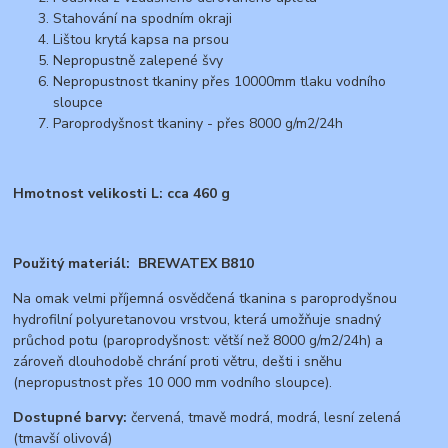
Stahování na spodním okraji
Lištou krytá kapsa na prsou
Nepropustně zalepené švy
Nepropustnost tkaniny přes 10000mm tlaku vodního
sloupce
Paroprodyšnost tkaniny - přes 8000 g/m2/24h
Hmotnost velikosti L: cca 460 g
Použitý materiál: BREWATEX B810
Na omak velmi příjemná osvědčená tkanina s paroprodyšnou
hydrofilní polyuretanovou vrstvou, která umožňuje snadný
průchod potu (paroprodyšnost: větší než 8000 g/m2/24h) a
zároveň dlouhodobě chrání proti větru, dešti i sněhu
(nepropustnost přes 10 000 mm vodního sloupce).
Dostupné barvy:
červená, tmavě modrá, modrá, lesní zelená
(tmavší olivová)