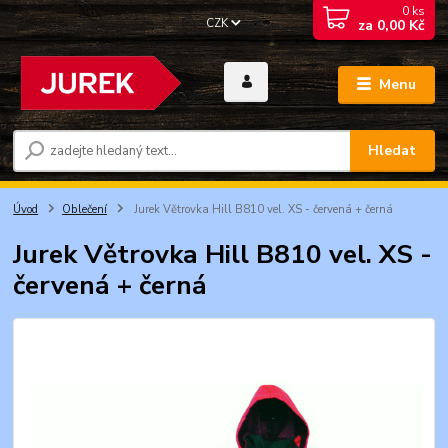
0
ks
CZK
za
0,00 Kč
Menu
Hledat
Úvod
Oblečení
Jurek Větrovka Hill B810 vel. XS - červená + černá
Jurek Větrovka Hill B810 vel. XS -
červená + černá