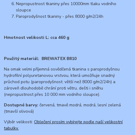
Nepropustnost tkaniny přes 10000mm tlaku vodního
sloupce
Paroprodyšnost tkaniny - přes 8000 g/m2/24h
Hmotnost velikosti L: cca 460 g
Použitý materiál: BREWATEX B810
Na omak velmi příjemná osvědčená tkanina s paroprodyšnou
hydrofilní polyuretanovou vrstvou, která umožňuje snadný
průchod potu (paroprodyšnost: větší než 8000 g/m2/24h) a
zároveň dlouhodobě chrání proti větru, dešti i sněhu
(nepropustnost přes 10 000 mm vodního sloupce).
Dostupné barvy:
červená, tmavě modrá, modrá, lesní zelená
(tmavší olivová)
Výběr velikosti:
Oblečení prosím vybírejte podle naší velikostní
tabulky.