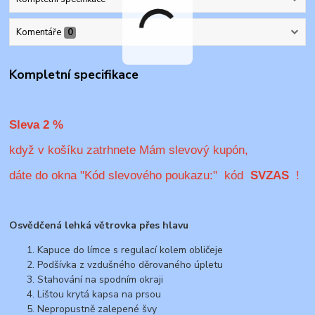
Komentáře
0
Kompletní specifikace
Sleva 2 %
když v košíku zatrhnete Mám slevový kupón,
dáte do okna "Kód slevového poukazu:" kód
SVZAS
!
Osvědčená lehká větrovka přes hlavu
Kapuce do límce s regulací kolem obličeje
Podšívka z vzdušného děrovaného úpletu
Stahování na spodním okraji
Lištou krytá kapsa na prsou
Nepropustně zalepené švy