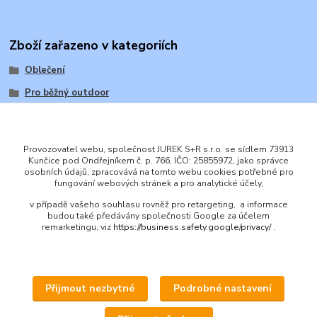
Zboží zařazeno v kategoriích
Oblečení
Pro běžný outdoor
Provozovatel webu, společnost JUREK S+R s.r.o. se sídlem 73913
Kunčice pod Ondřejníkem č. p. 766, IČO: 25855972, jako správce
osobních údajů, zpracovává na tomto webu cookies potřebné pro
ENGLISH
fungování webových stránek a pro analytické účely,
© 2016 JUREK S+R s.r.o., IČ 25855972
v případě vašeho souhlasu rovněž pro retargeting, a informace
budou také předávány společnosti Google za účelem
remarketingu, viz
https://business.safety.google/privacy/
.
Přijmout nezbytné
Podrobné nastavení
Upravit sběr cookies.