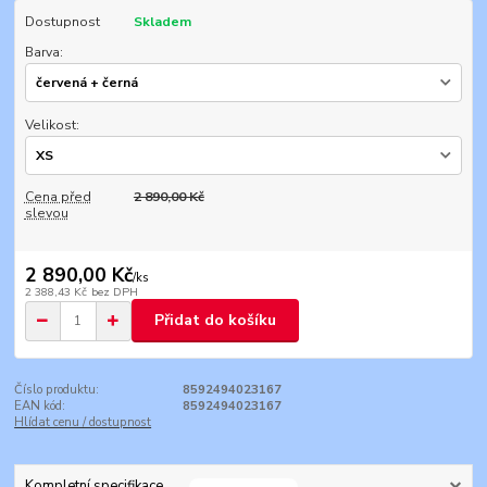
Dostupnost
Skladem
Barva:
Velikost:
Cena před
2 890,00 Kč
slevou
2 890,00 Kč
/
ks
2 388,43 Kč
bez DPH
Přidat do košíku
Číslo produktu:
8592494023167
EAN kód:
8592494023167
Hlídat cenu / dostupnost
Kompletní specifikace