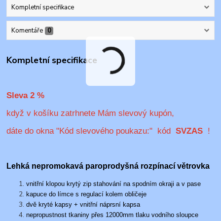
Kompletní specifikace
Komentáře
0
Kompletní specifikace
Sleva 2 %
když v košíku zatrhnete Mám slevový kupón,
dáte do okna "Kód slevového poukazu:" kód
SVZAS
!
Lehká nepromokavá paroprodyšná rozpínací větrovka
vnitřní klopou krytý zip stahování na spodním okraji a v pase
kapuce do límce s regulací kolem obličeje
dvě kryté kapsy + vnitřní náprsní kapsa
nepropustnost tkaniny přes 12000mm tlaku vodního sloupce