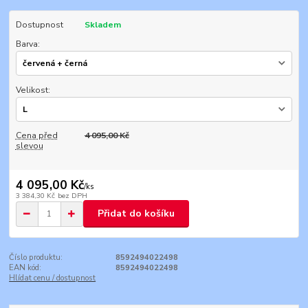
Dostupnost
Skladem
Barva:
Velikost:
Cena před
4 095,00 Kč
slevou
4 095,00 Kč
/
ks
3 384,30 Kč
bez DPH
Přidat do košíku
Číslo produktu:
8592494022498
EAN kód:
8592494022498
Hlídat cenu / dostupnost