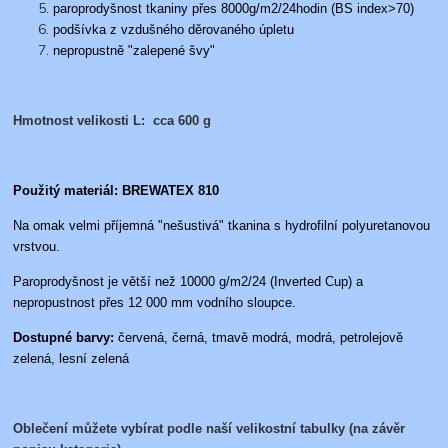
paroprodyšnost tkaniny přes 8000g/m2/24hodin (BS index>70)
podšívka z vzdušného děrovaného úpletu
nepropustně "zalepené švy"
Hmotnost velikosti L: cca 600 g
Použitý materiál:
BREWATEX 810
Na omak velmi příjemná "nešustivá" tkanina s hydrofilní polyuretanovou
vrstvou.
Paroprodyšnost je větší než 10000 g/m2/24 (Inverted Cup) a
nepropustnost přes 12 000 mm vodního sloupce.
Dostupné barvy:
červená, černá, tmavě modrá, modrá, petrolejově
zelená, lesní zelená
Oblečení můžete vybírat podle naší velikostní tabulky (na závěr