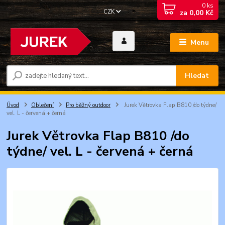
0
ks
CZK
za
0,00 Kč
Menu
Hledat
Úvod
Oblečení
Pro běžný outdoor
Jurek Větrovka Flap B810 /do týdne/
vel. L - červená + černá
Jurek Větrovka Flap B810 /do
týdne/ vel. L - červená + černá