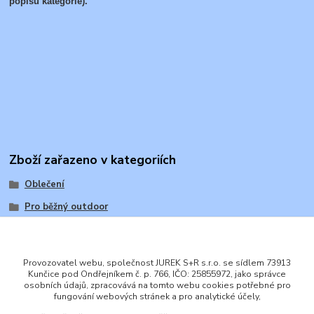
popisu kategorie).
Zboží zařazeno v kategoriích
Oblečení
Pro běžný outdoor
Provozovatel webu, společnost JUREK S+R s.r.o. se sídlem 73913
Kunčice pod Ondřejníkem č. p. 766, IČO: 25855972, jako správce
osobních údajů, zpracovává na tomto webu cookies potřebné pro
ENGLISH
fungování webových stránek a pro analytické účely,
© 2016 JUREK S+R s.r.o., IČ 25855972