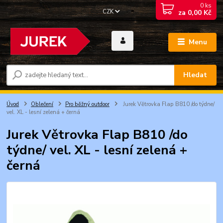
0
ks
CZK
za
0,00 Kč
Menu
Hledat
Úvod
Oblečení
Pro běžný outdoor
Jurek Větrovka Flap B810 /do týdne/
vel. XL - lesní zelená + černá
Jurek Větrovka Flap B810 /do
týdne/ vel. XL - lesní zelená +
černá