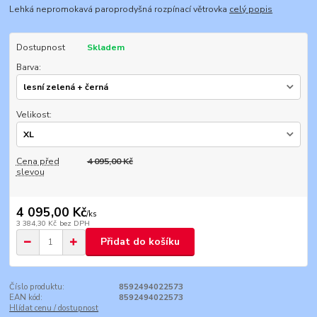
Lehká nepromokavá paroprodyšná rozpínací větrovka
celý popis
Dostupnost
Skladem
Barva:
Velikost:
Cena před
4 095,00 Kč
slevou
4 095,00 Kč
/
ks
3 384,30 Kč
bez DPH
Přidat do košíku
Číslo produktu:
8592494022573
EAN kód:
8592494022573
Hlídat cenu / dostupnost