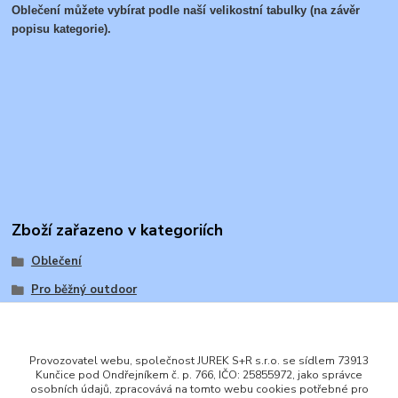
Oblečení můžete vybírat podle naší velikostní tabulky (na závěr
popisu kategorie).
Zboží zařazeno v kategoriích
Oblečení
Pro běžný outdoor
Provozovatel webu, společnost JUREK S+R s.r.o. se sídlem 73913
Kunčice pod Ondřejníkem č. p. 766, IČO: 25855972, jako správce
osobních údajů, zpracovává na tomto webu cookies potřebné pro
ENGLISH