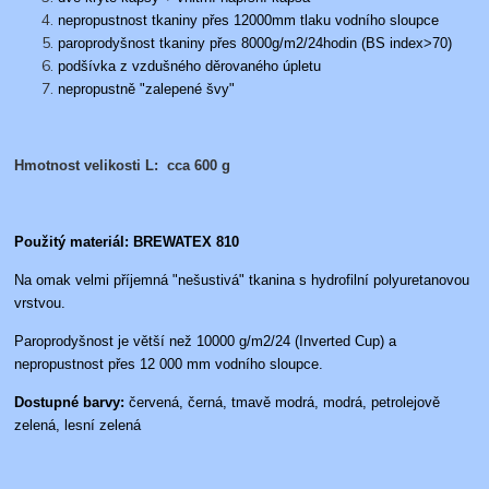
nepropustnost tkaniny přes 12000mm tlaku vodního sloupce
paroprodyšnost tkaniny přes 8000g/m2/24hodin (BS index>70)
podšívka z vzdušného děrovaného úpletu
nepropustně "zalepené švy"
Hmotnost velikosti L: cca 600 g
Použitý materiál:
BREWATEX 810
Na omak velmi příjemná "nešustivá" tkanina s hydrofilní polyuretanovou
vrstvou.
Paroprodyšnost je větší než 10000 g/m2/24 (Inverted Cup) a
nepropustnost přes 12 000 mm vodního sloupce.
Dostupné barvy:
červená, černá, tmavě modrá, modrá, petrolejově
zelená, lesní zelená