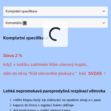
Kompletní specifikace
Komentáře
0
Kompletní specifikace
Sleva 2 %
když v košíku zatrhnete Mám slevový kupón,
dáte do okna "Kód slevového poukazu:" kód
SVZAS
!
Lehká nepromokavá paroprodyšná rozpínací větrovka
vnitřní klopou krytý zip stahování na spodním okraji a v pase
kapuce do límce s regulací kolem obličeje
dvě kryté kapsy + vnitřní náprsní kapsa