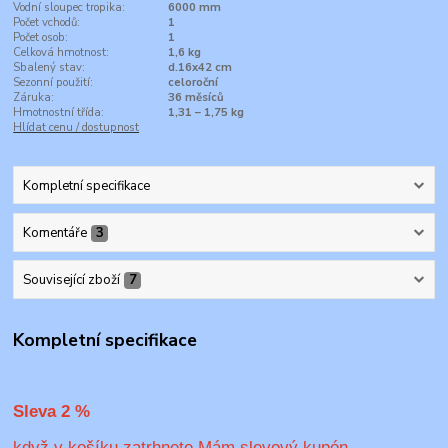
Vodní sloupec tropika:
6000 mm
Počet vchodů:
1
Počet osob:
1
Celková hmotnost:
1,6 kg
Sbalený stav:
d.16x42 cm
Sezonní použití:
celoroční
Záruka:
36 měsíců
Hmotnostní třída:
1,31 – 1,75 kg
Hlídat cenu / dostupnost
Kompletní specifikace
Komentáře
3
Související zboží
7
Kompletní specifikace
Sleva 2 %
když v košíku zatrhnete Mám slevový kupón,