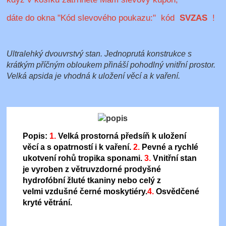
dáte do okna "Kód slevového poukazu:" kód
SVZAS
!
Ultralehký dvouvrstvý stan. Jednoprutá konstrukce s
krátkým příčným obloukem přináší pohodlný vnitřní prostor.
Velká apsida je vhodná k uložení věcí a k vaření.
Popis:
1.
Velká prostorná předsíň k uložení
věcí a s opatrností i k vaření.
2.
Pevné a rychlé
ukotvení rohů tropika sponami.
3.
Vnitřní stan
je vyroben z
větruvzdorné prodyšné
hydrofóbní
žluté tkaniny nebo celý z
velmi
vzdušné černé
moskytiéry
.
4.
Osvědčené
kryté větrání
.