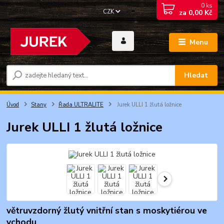
0
ks
CZK
za
0,00 Kč
Menu
Hledat
Úvod
Stany
Řada ULTRALITE
Jurek ULLI 1 žlutá ložnice
Jurek ULLI 1 žlutá ložnice
větruvzdorný žlutý vnitřní stan s moskytiérou ve
vchodu