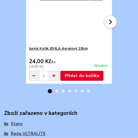
Jurek Kolík JEHLA duralový 18cm
Jurek Kolík 
24,00 Kč
40,00 Kč
/
ks
Skladem
19,83 Kč
33,06 Kč
Přidat do košíku
Zboží zařazeno v kategoriích
Stany
Řada ULTRALITE