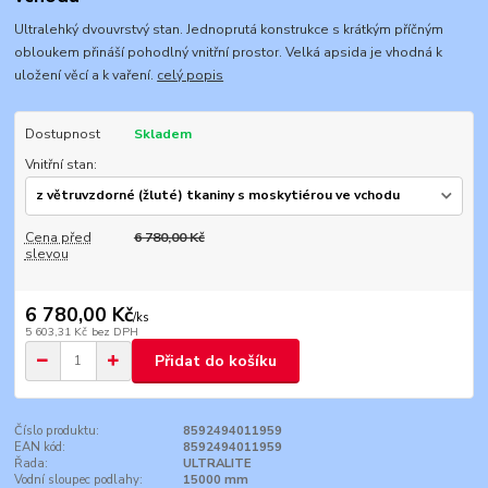
Ultralehký dvouvrstvý stan. Jednoprutá konstrukce s krátkým příčným
obloukem přináší pohodlný vnitřní prostor. Velká apsida je vhodná k
uložení věcí a k vaření.
celý popis
Dostupnost
Skladem
Vnitřní stan:
Cena před
6 780,00 Kč
slevou
6 780,00 Kč
/
ks
5 603,31 Kč
bez DPH
Přidat do košíku
Číslo produktu:
8592494011959
EAN kód:
8592494011959
Řada:
ULTRALITE
Vodní sloupec podlahy:
15000 mm