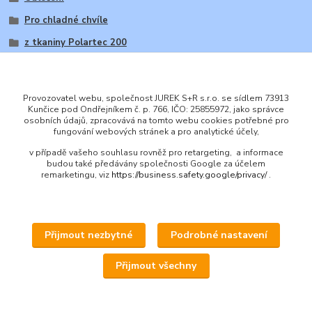
Pro chladné chvíle
z tkaniny Polartec 200
Provozovatel webu, společnost JUREK S+R s.r.o. se sídlem 73913
Kunčice pod Ondřejníkem č. p. 766, IČO: 25855972, jako správce
osobních údajů, zpracovává na tomto webu cookies potřebné pro
ENGLISH
fungování webových stránek a pro analytické účely,
© 2016 JUREK S+R s.r.o., IČ 25855972
v případě vašeho souhlasu rovněž pro retargeting, a informace
budou také předávány společnosti Google za účelem
remarketingu, viz
https://business.safety.google/privacy/
.
Přijmout nezbytné
Podrobné nastavení
Upravit sběr cookies.
Přijmout všechny