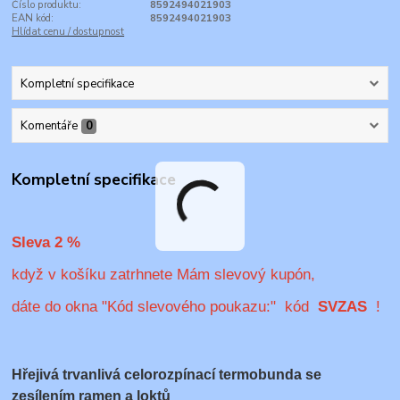
Číslo produktu:
8592494021903
EAN kód:
8592494021903
Hlídat cenu / dostupnost
Kompletní specifikace
Komentáře
0
Kompletní specifikace
Sleva 2 %
když v košíku zatrhnete Mám slevový kupón,
dáte do okna "Kód slevového poukazu:" kód
SVZAS
!
Hřejivá trvanlivá celorozpínací termobunda
se
zesílením ramen a loktů