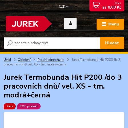
0
ks
CZK
za
0,00 Kč
Menu
Hledat
Úvod
Oblečení
Pro chladné chvíle
Jurek Termobunda Hit P200 /do 3
pracovních dnů/ vel. XS - tm. modrá+černá
Jurek Termobunda Hit P200 /do 3
pracovních dnů/ vel. XS - tm.
modrá+černá
Akce
TOP produkt