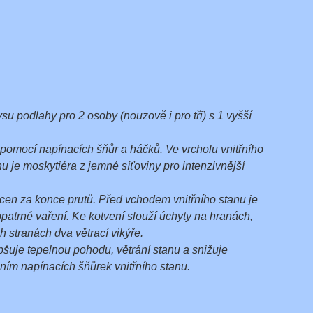
 podlahy pro 2 osoby (nouzově i pro tři) s 1 vyšší
 pomocí napínacích šňůr a háčků. Ve vrcholu vnitřního
nu je moskytiéra z jemné síťoviny pro intenzivnější
hycen za konce prutů. Před vchodem vnitřního stanu je
 opatrné vaření. Ke kotvení slouží úchyty na hranách,
h stranách dva větrací vikýře.
epšuje tepelnou pohodu, větrání stanu a snižuje
ním napínacích šňůrek vnitřního stanu.