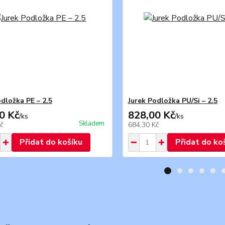
odložka PE – 2.5
Jurek Podložka PU/Si – 2.5
0 Kč
828,00 Kč
/
ks
/
ks
Skladem
č
684,30 Kč
Přidat do košíku
Přidat do ko