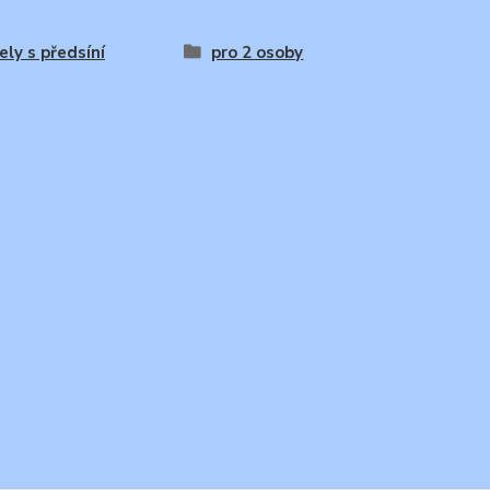
ly s předsíní
pro 2 osoby