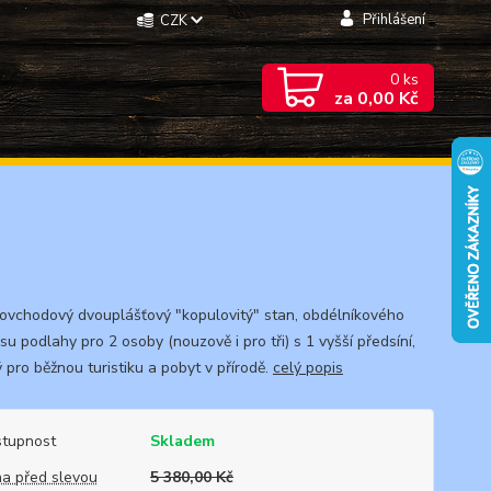
Přihlášení
CZK
0
ks
za
0,00 Kč
novchodový dvouplášťový "kopulovitý" stan, obdélníkového
u podlahy pro 2 osoby (nouzově i pro tři) s 1 vyšší předsíní,
 pro běžnou turistiku a pobyt v přírodě.
celý popis
tupnost
Skladem
a před slevou
5 380,00 Kč