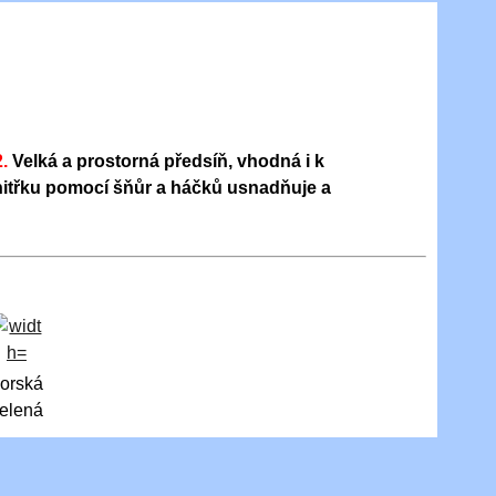
2.
Velká a prostorná předsíň,
vhodná
i k
itřku pomocí šňůr a háčků usnadňuje a
orská
elená