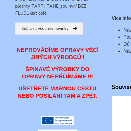
plachty TARP i TANE jsou nyní BEZ
FLUO...
číst celé
Více inf
Zobrazit všechny novinky
Náv
Pou
Důl
NEPROVÁDÍME OPRAVY VĚCÍ
Náv
JINÝCH VÝROBCŮ !
ŠPINAVÉ VÝROBKY DO
OPRAVY NEPŘÍJÍMÁME !!!
Souvise
UŠETŘETE MARNOU CESTU
NEBO POSÍLÁNÍ TAM A ZPĚT.