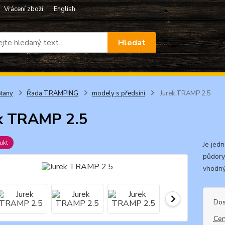
Vrácení zboží
English
Hledat
tany
Řada TRAMPING
modely s předsíní
Jurek TRAMP 2.5
k TRAMP 2.5
ukt
Je jed
půdorys
vhodný
Dos
Cen