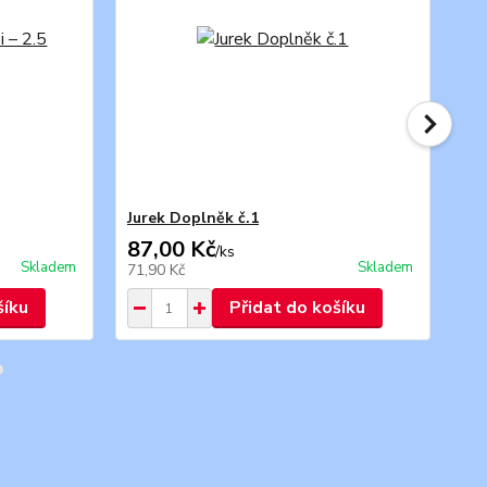
Jurek Doplněk č.1
Ju
87,00 Kč
24
/
ks
Skladem
Skladem
71,90 Kč
19,
šíku
Přidat do košíku