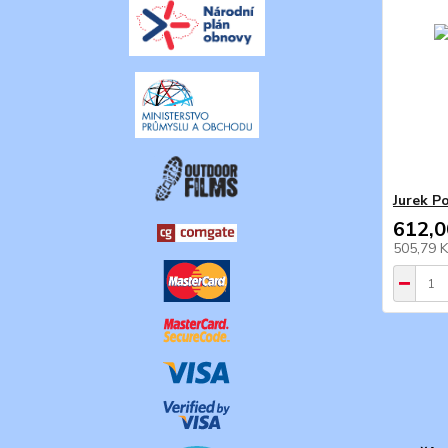
Jurek P
612,0
505,79 K