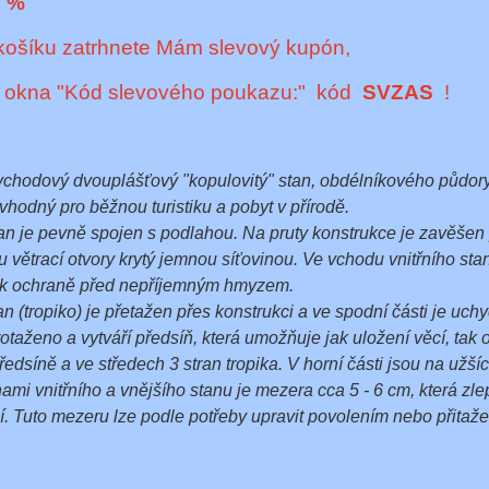
2 %
košíku zatrhnete Mám slevový kupón,
o okna "Kód slevového poukazu:" kód
SVZAS
!
chodový dvouplášťový "kopulovitý" stan, obdélníkového půdorysu
 vhodný pro běžnou turistiku a pobyt v přírodě.
tan je pevně spojen s podlahou. Na pruty konstrukce je zavěšen
u větrací otvory krytý jemnou síťovinou. Ve vchodu vnitřního sta
a k ochraně před nepříjemným hmyzem.
an (tropiko) je přetažen přes konstrukci a ve spodní části je uc
rotaženo a vytváří předsíň, která umožňuje jak uložení věcí, tak
ředsíně a ve středech 3 stran tropika. V horní části jsou na užšíc
ami vnitřního a vnějšího stanu je mezera cca 5 - 6 cm, která zl
. Tuto mezeru lze podle potřeby upravit povolením nebo přitaže