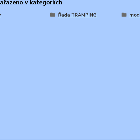
zařazeno v kategoriích
y
Řada TRAMPING
mode