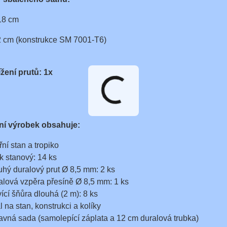
18 cm
2 cm (konstrukce SM 7001-T6)
ížení prutů: 1x
ní výrobek obsahuje:
řní stan a tropiko
ík stanový: 14 ks
uhý duralový prut Ø 8,5 mm: 2 ks
alová vzpěra přesíně Ø 8,5 mm: 1 ks
vící šňůra dlouhá (2 m): 8 ks
l na stan, konstrukci a kolíky
avná sada (samolepící záplata a 12 cm duralová trubka)