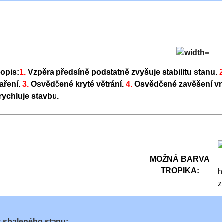
opis:
1.
Vzpěra předsíně podstatně zvyšuje stabilitu stanu.
aření.
3.
Osvědčené kryté větrání.
4.
Osvědčené zavěšení vn
rychluje stavbu.
MOŽNÁ BARVA
TROPIKA:
h
z
 sbaleného stanu: