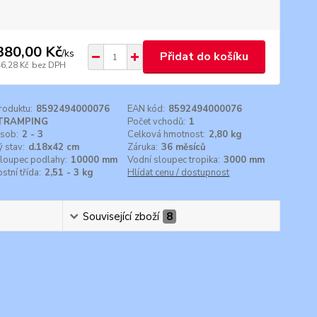
380,00 Kč
/
ks
Přidat do košíku
46,28 Kč
bez DPH
roduktu:
8592494000076
EAN kód:
8592494000076
TRAMPING
Počet vchodů:
1
osob:
2 - 3
Celková hmotnost:
2,80 kg
 stav:
d.18x42 cm
Záruka:
36 měsíců
sloupec podlahy:
10000 mm
Vodní sloupec tropika:
3000 mm
tní třída:
2,51 - 3 kg
Hlídat cenu / dostupnost
Související zboží
8