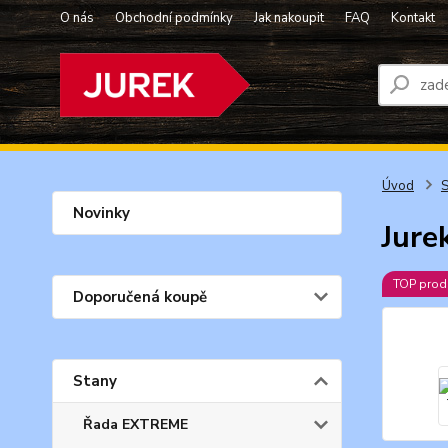
O nás
Obchodní podmínky
Jak nakoupit
FAQ
Kontakt
Úvod
S
Novinky
Jure
TOP prod
Doporučená koupě
Stany
Řada EXTREME