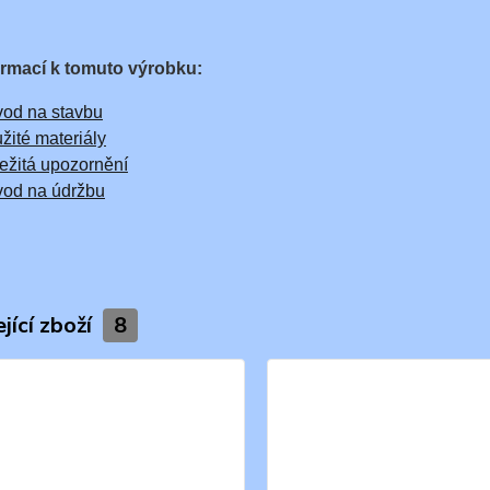
ormací k tomuto výrobku:
od na stavbu
žité materiály
ežitá upozornění
od na údržbu
jící zboží
8