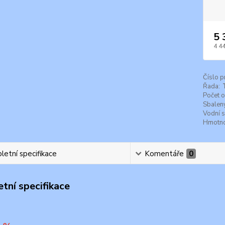
5 
4 4
Číslo p
Řada:
Počet 
Sbalený
Vodní 
Hmotnos
etní specifikace
Komentáře
0
tní specifikace