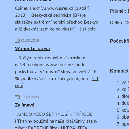
Článek z archívu www.jurek.cz (10 září
Průměr: 
2013): Beskydská sedmička (B7) je
skutečně extrémní horský přechod Beskyd
Délka: 4
a již dvakrát jsem ho na vlastní ...
číst celé
01.03.2019
Počet kř
Věrnostní sleva
Stálým registrovaným zákazníkům
našeho eshopu www.jurek.biz bude
Komplet
poskytnuta „věrnostní“ sleva ve výši 2 - 6
% podle výše uskutečněných objedn...
číst
vnit
celé
kol
dlo
17.02.2025
dur
Zajímavé
kot
JSME O NĚCO ŠETRNĚJŠÍ K PŘÍRODĚ
oba
! Tkaniny použité na naše pláštěnky, stany
opr
z řady EXTREME (lite), ULTRALITEa