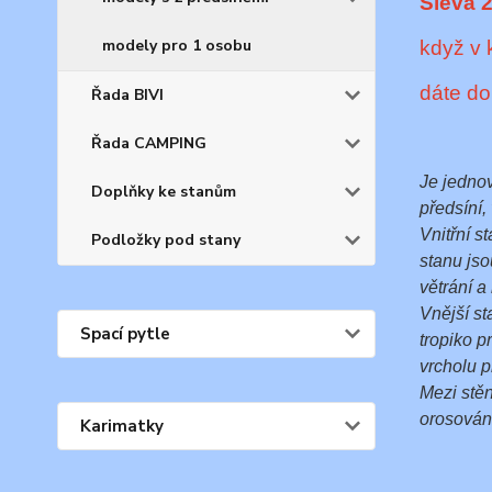
Sleva 
modely pro 1 osobu
když v 
dáte d
Řada BIVI
Řada CAMPING
Je jednov
Doplňky ke stanům
předsíní,
Vnitřní s
Podložky pod stany
stanu jso
větrání 
Vnější st
Spací pytle
tropiko p
vrcholu p
Mezi stěn
orosování
Karimatky