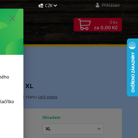
Přihlášení
CZK
0
ks
za
0,00 Kč
L
aného
ová - vel. XL
Poloviční obal stanu
celý popis
lačítko
tupnost
Skladem
ikost: