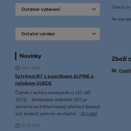
Cena je za 
Outdoor vybavení
Na stan pot
Ostatní výrobci
Novinky
Zboží 
26.01.2026
Dopl
Extrémní B7 s ponožkami ALPINE a
ručníkem SUEDE
Článek z archívu www.jurek.cz (10 září
2013): Beskydská sedmička (B7) je
skutečně extrémní horský přechod Beskyd
a již dvakrát jsem ho na vlastní ...
číst celé
01.03.2019