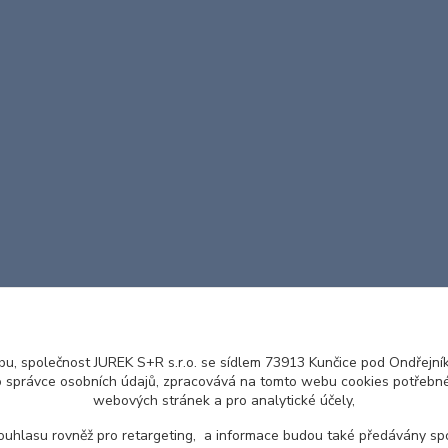
ENGLISH
© 2016 JUREK S+R s.r.o., IČ 25855972
u, společnost JUREK S+R s.r.o. se sídlem 73913 Kunčice pod Ondřejníke
o správce osobních údajů, zpracovává na tomto webu cookies potřebné
webových stránek a pro analytické účely,
ouhlasu rovněž pro retargeting, a informace budou také předávány sp