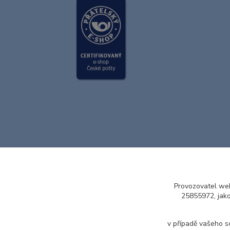
Provozovatel web
25855972, jak
v případě vašeho s