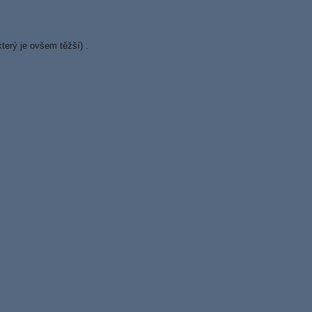
terý je ovšem těžší) .