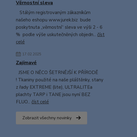
Věrnostní sleva
Stálým registrovaným zákazníkům
našeho eshopu www.jurek.biz bude
poskytnuta „věrnostní“ sleva ve výši 2 - 6
% podle výše uskutečněných objedn...
číst
celé
17.02.2025
Zajímavé
JSME O NĚCO ŠETRNĚJŠÍ K PŘÍRODĚ
! Tkaniny použité na naše pláštěnky, stany
z řady EXTREME (lite), ULTRALITEa
plachty TARP i TANE jsou nyní BEZ
FLUO...
číst celé
Zobrazit všechny novinky