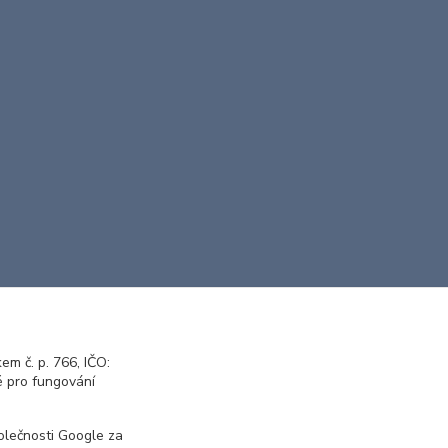
m č. p. 766, IČO:
 pro fungování
olečnosti Google za