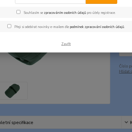
Bar
Souhlasím se
zpracováním osobních údajů
pro účely registrace.
Cen
Přeji si odebírat novinky e-mailem dle
podmínek zpracování osobních údajů
.
16
Zavřít
138
Číslo p
Hlídat 
etní specifikace