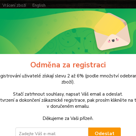
Vrácení zboží
English
Hledat
tany
Doplňky ke stanům
obaly
Jurek Poloviční obal stanu OZ-X
Odměna za registraci
k Poloviční obal stanu OZ-XL
gistrování uživatelé získají slevu 2 až 6% (podle množství odebr
zboží).
oliv
Stačí zatrhnout souhlasy, napsat Váš email a odeslat.
Jurek 
tvrzení a dokončení zákaznické registrace, pak prosím klikněte na t
v doručeném emailu.
Dos
Děkujeme za Vaši přízeň.
Vel
Odeslat