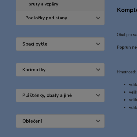
pruty a vzpěry
Komple
Podložky pod stany
Obal pro sa
Spací pytle
Popruh nen
Karimatky
Hmotnosti:
veli
veli
Pláštěnky, obaly a jiné
veli
veli
Oblečení