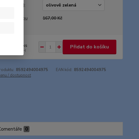
va (1/2 obal):
a před slevou
167,00 Kč
7,00 Kč
/
ks
Přidat do košíku
,02 Kč
bez DPH
roduktu:
8592494004975
EAN kód:
8592494004975
cenu / dostupnost
Komentáře
0