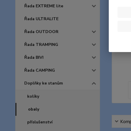
Řada EXTREME lite
Řada ULTRALITE
Řada OUTDOOR
Řada TRAMPING
Řada BIVI
Řada CAMPING
Doplňky ke stanům
kolíky
obaly
Kompl
příslušenství