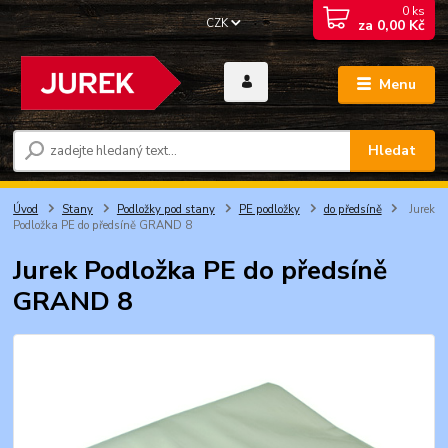
0
ks
CZK
za
0,00 Kč
Menu
Hledat
Úvod
Stany
Podložky pod stany
PE podložky
do předsíně
Jurek
Podložka PE do předsíně GRAND 8
Jurek Podložka PE do předsíně
GRAND 8