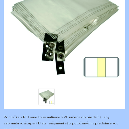
Podložka z PE tkané folie natírané PVC určená do předsíně, aby
zabránila rozšlapání bláta, zašpinění věci položených v předsíni apod..