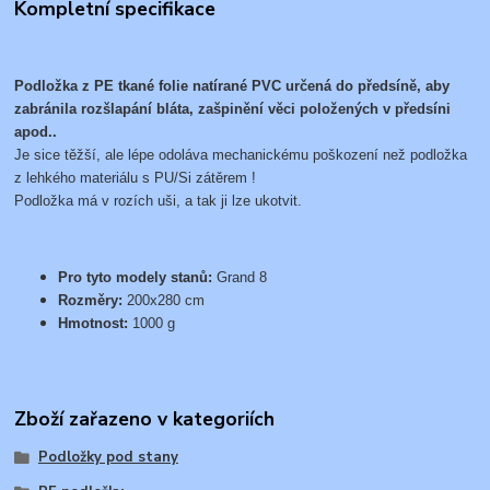
Kompletní specifikace
Podložka z PE tkané folie natírané PVC určená do předsíně, aby
zabránila rozšlapání bláta, zašpinění věci položených v předsíni
apod..
Je sice těžší, ale lépe odoláva mechanickému poškození než podložka
z lehkého materiálu s PU/Si zátěrem !
Podložka má v rozích uši, a tak ji lze ukotvit.
Pro tyto modely stanů:
Grand 8
Rozměry:
200x280 cm
Hmotnost:
1000 g
Zboží zařazeno v kategoriích
Podložky pod stany