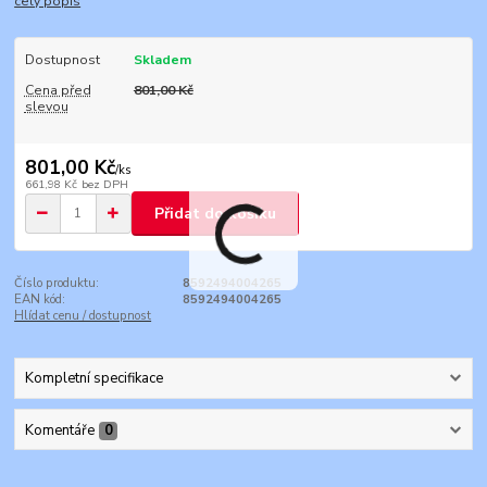
celý popis
Dostupnost
Skladem
Cena před
801,00 Kč
slevou
801,00 Kč
/
ks
661,98 Kč
bez DPH
Přidat do košíku
Číslo produktu:
8592494004265
EAN kód:
8592494004265
Hlídat cenu / dostupnost
Kompletní specifikace
Komentáře
0