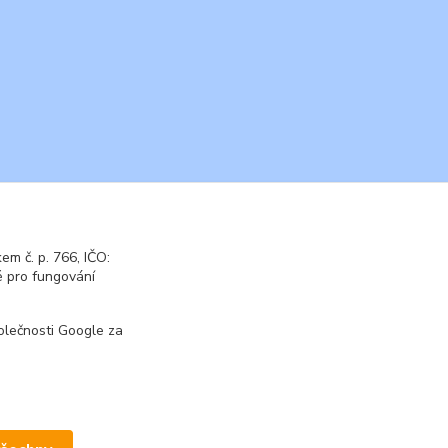
m č. p. 766, IČO:
 pro fungování
olečnosti Google za