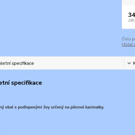
34
285
Číslo p
Hlídat 
etní specifikace
tní specifikace
ný obal s podlepenými švy určený na pěnové karimatky.
: