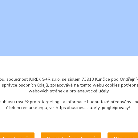
ENGLISH
© 2016 JUREK S+R s.r.o., IČ 25855972
u, společnost JUREK S+R s.r.o. se sídlem 73913 Kunčice pod Ondřejníke
o správce osobních údajů, zpracovává na tomto webu cookies potřebné
webových stránek a pro analytické účely,
ouhlasu rovněž pro retargeting, a informace budou také předávány sp
účelem remarketingu, viz
https://business.safety.google/privacy/
.
Upravit sběr cookies.