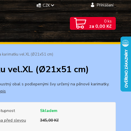
Přihlášení
CZK
0
ks
za
0,00 Kč
 karimatku vel.XL (Ø21x51 cm)
ku vel.XL (Ø21x51 cm)
ustný obal s podlepenými švy určený na pěnové karimatky.
opis
tupnost
Skladem
a před slevou
345,00 Kč