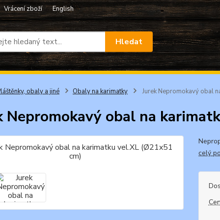
Vrácení zboží
English
Hledat
láštěnky, obaly a jiné
Obaly na karimatky
Jurek Nepromokavý obal na
k Nepromokavý obal na karimat
Neprop
celý p
Dos
Cen