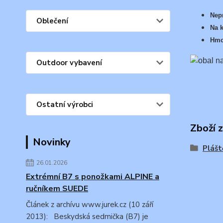
Nep
Oblečení
Na 
Hmo
Outdoor vybavení
Ostatní výrobci
Zboží 
Novinky
Plášt
26.01.2026
Extrémní B7 s ponožkami ALPINE a
ručníkem SUEDE
Článek z archívu www.jurek.cz (10 září
2013): Beskydská sedmička (B7) je