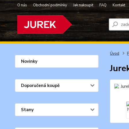
O nás
Obchodní podmínky
Jak nakoupit
FAQ
Kontakt
Úvod
P
Novinky
Jure
Doporučená koupě
Stany