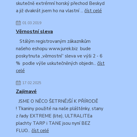
skutečně extrémní horský přechod Beskyd
a již dvakrát jsem ho na vlastní ...
číst celé
01.03.2019
Věrnostní sleva
Stálým registrovaným zákazníkům
našeho eshopu www.jurek.biz bude
poskytnuta „věrnostní“ sleva ve výši 2 - 6
% podle výše uskutečněných objedn...
číst
celé
17.02.2025
Zajímavé
JSME O NĚCO ŠETRNĚJŠÍ K PŘÍRODĚ
! Tkaniny použité na naše pláštěnky, stany
z řady EXTREME (lite), ULTRALITEa
plachty TARP i TANE jsou nyní BEZ
FLUO...
číst celé