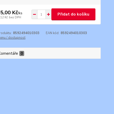
5,00 Kč
/
ks
Přidat do košíku
,12 Kč
bez DPH
roduktu:
8592494010303
EAN kód:
8592494010303
cenu / dostupnost
Komentáře
0