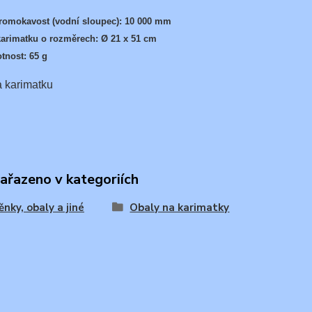
romokavost (vodní sloupec): 10 000 mm
karimatku o rozměrech:
Ø 21 x 51 cm
tnost: 65 g
zařazeno v kategoriích
ěnky, obaly a jiné
Obaly na karimatky