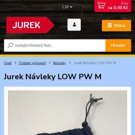
0
ks
CZK
za
0,00 Kč
Menu
Hledat
Úvod
Outdoor vybavení
Návleky
Jurek Návleky LOW PW M
Jurek Návleky LOW PW M