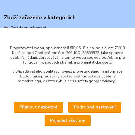
Zboží zařazeno v kategoriích
Outdoor vybavení
Návleky
Provozovatel webu, společnost JUREK S+R s.r.o. se sídlem 73913
Kunčice pod Ondřejníkem č. p. 766, IČO: 25855972, jako správce
osobních údajů, zpracovává na tomto webu cookies potřebné pro
fungování webových stránek a pro analytické účely,
v případě vašeho souhlasu rovněž pro retargeting, a informace
ENGLISH
budou také předávány společnosti Google za účelem
remarketingu, viz
https://business.safety.google/privacy/
.
© 2016 JUREK S+R s.r.o., IČ 25855972
Přijmout nezbytné
Podrobné nastavení
Přijmout všechny
Upravit sběr cookies.