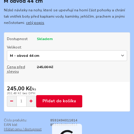
M obvod 44 cm
Nízké návleky na nohy, které se upevňují na horní část pohorky a chrání
tak vnitřek boty před kapkami vody, kamínky, jehličím, prachem a jinými
nečistotami.
celý popis
Dostupnost
Skladem
Velikost:
Cena před
245,00 Kč
slevou
245,00 Kč
/
ks
202,48 Kč
bez DPH
Přidat do košíku
Číslo produktu:
8592494011614
EAN kód:
8592494011614
Hlídat cenu / dostupnost