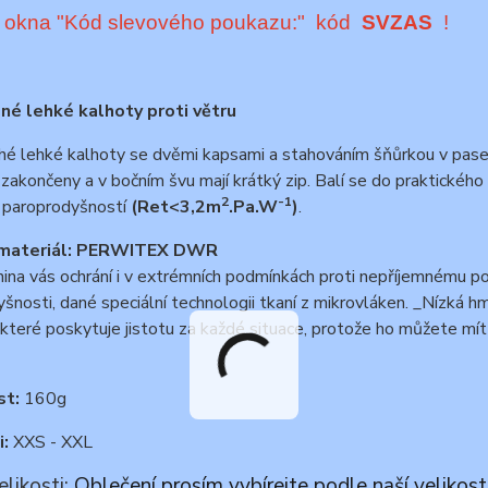
o okna "Kód slevového poukazu:" kód
SVZAS
!
é lehké kalhoty proti větru
é lehké kalhoty se dvěmi kapsami a stahováním šňůrkou v pase pr
 zakončeny a v bočním švu mají krátký zip. Balí se do praktického
2
-1
 paroprodyšností
(
Ret<3,2m
.Pa.W
)
.
materiál:
PERWITEX DWR
ina vás ochrání i v extrémních podmínkách proti nepříjemnému p
šnosti, dané speciální technologii tkaní z mikrovláken. _Nízká h
 které poskytuje jistotu za každé situace, protože ho můžete m
t:
160g
i:
XXS - XXL
elikosti:
Oblečení prosím vybírejte podle naší velikost