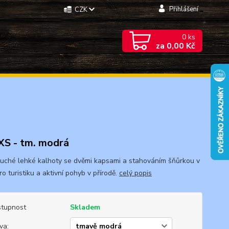
Přihlášení
CZK
0
ks
za
0,00 Kč
 XS - tm. modrá
uché lehké kalhoty se dvěmi kapsami a stahováním šňůrkou v
o turistiku a aktivní pohyb v přírodě.
celý popis
tupnost
Skladem
va: