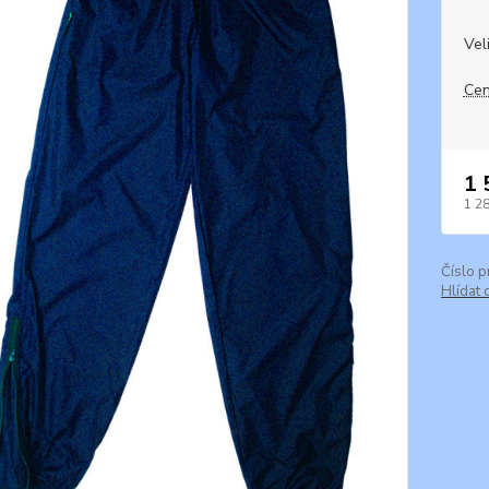
Vel
Cen
1 
1 2
Číslo p
Hlídat 