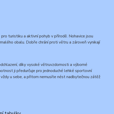
o turistiku a aktivní pohyb v přírodě. Nohavice jsou
 malého obalu. Dobře chrání proti větru a zároveň vynikají
odchlazení, díky vysoké větruvzdornosti a výborné
motnost ji předurčuje pro jednoduché lehké sportovní
ít vždy u sebe, a přitom nemusíte nést nadbytečnou zátěž
ní tabulky.