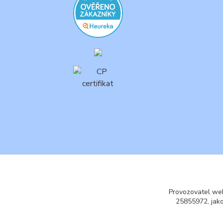
Provozovatel web
25855972, jak