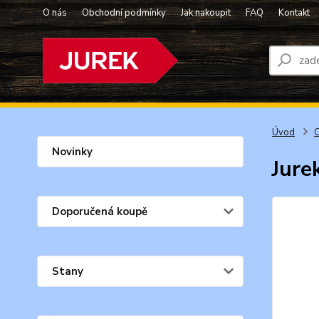
O nás
Obchodní podmínky
Jak nakoupit
FAQ
Kontakt
Úvod
O
Novinky
Jure
Doporučená koupě
Stany