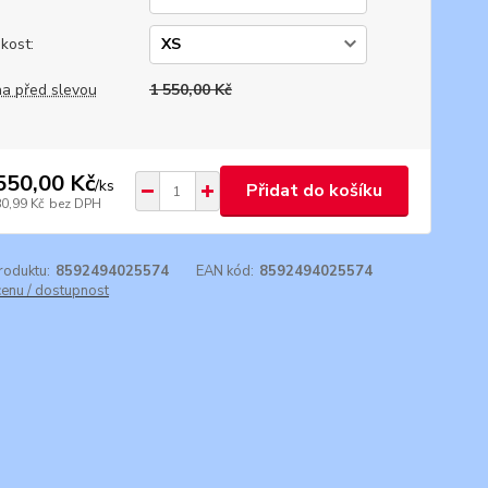
ikost:
a před slevou
1 550,00 Kč
550,00 Kč
/
ks
Přidat do košíku
80,99 Kč
bez DPH
roduktu:
8592494025574
EAN kód:
8592494025574
cenu / dostupnost