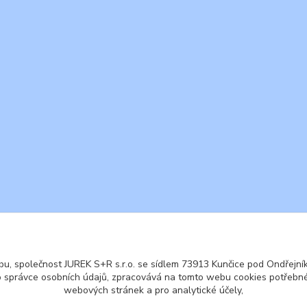
ENGLISH
© 2016 JUREK S+R s.r.o., IČ 25855972
u, společnost JUREK S+R s.r.o. se sídlem 73913 Kunčice pod Ondřejníke
o správce osobních údajů, zpracovává na tomto webu cookies potřebné
webových stránek a pro analytické účely,