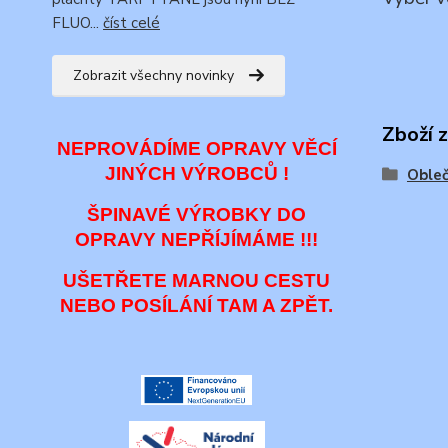
FLUO...
číst celé
Zobrazit všechny novinky
Zboží 
NEPROVÁDÍME OPRAVY VĚCÍ
JINÝCH VÝROBCŮ !
Obleč
ŠPINAVÉ VÝROBKY DO
OPRAVY NEPŘÍJÍMÁME !!!
UŠETŘETE MARNOU CESTU
NEBO POSÍLÁNÍ TAM A ZPĚT.