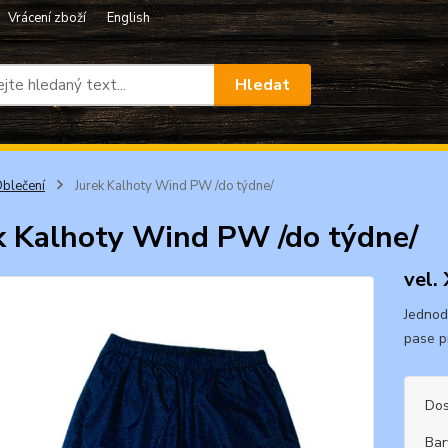
Vrácení zboží
English
Hledat
blečení
Jurek Kalhoty Wind PW /do týdne/
k Kalhoty Wind PW /do týdne/
vel.
Jednod
pase pr
Dos
Bar