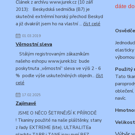
Článek z archívu www.jurek.cz (10 září
dáte d
2013): Beskydská sedmička (B7) je
skutečně extrémní horský přechod Beskyd
a již dvakrát jsem ho na vlastní ...
číst celé
Osvědčen
01.03.2019
Jednoduch
Věrnostní sleva
elasticky
Stálým registrovaným zákazníkům
výbornou
našeho eshopu www.jurek.biz bude
poskytnuta „věrnostní“ sleva ve výši 2 - 6
Použitý 
% podle výše uskutečněných objedn...
číst
Tato tkan
celé
paroprody
oblečení,
17.02.2025
navíc.
Zajímavé
Hmotnos
JSME O NĚCO ŠETRNĚJŠÍ K PŘÍRODĚ
! Tkaniny použité na naše pláštěnky, stany
Velikost
z řady EXTREME (lite), ULTRALITEa
Výběr v
plachty TARP i TANE jsou nyní BEZ