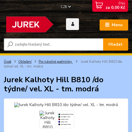
0
ks
CZK
za
0,00 Kč
Menu
Hledat
Úvod
Oblečení
Pro náročné podmínky
Jurek Kalhoty Hill B810 /do
týdne/ vel. XL - tm. modrá
Jurek Kalhoty Hill B810 /do
týdne/ vel. XL - tm. modrá