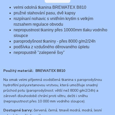
velmi odolná tkanina BREWATEX B810
pružné stahování pasu, dvě kapsy
rozpínaní nohavic s vnitřním krytím s velkým
rozsahem regulace obvodu
nepropustnost tkaniny přes 10000mm tlaku vodního
sloupce
paroprodyšnost tkaniny - přes 8000 g/m2/24h
podšívka z vzdušného děrovaného úpletu
nepropustně "zalepené švy"
Použitý materiál: BREWATEX B810
Na omak velmi příjemná osvědčená tkanina s paroprodyšnou
hydrofilní polyuretanovou vrstvou, která umožňuje snadný
průchod potu (paroprodyšnost: větší než 8000 g/m2/24h) a
zároveň dlouhodobě chrání proti větru, dešti i sněhu
(nepropustnost přes 10 000 mm vodního sloupce).
Dostupné barvy:
červená, černá, tmavě modrá, modrá, lesní