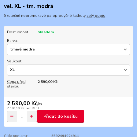
vel. XL - tm. modrá
Skutečně nepromokavé paroprodyšné kalhoty
celý popis
Dostupnost
Skladem
Barva:
Velikost:
Cena před
2 590,00 Kč
slevou
2 590,00 Kč
/
ks
2 140,50 Kč
bez DPH
Přidat do košíku
Číslo produktu:
8592494024911