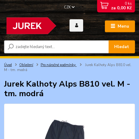
0
ks
CZK
za
0,00 Kč
Menu
Hledat
Úvod
Oblečení
Pro náročné podmínky
Jurek Kalhoty Alps B810 vel.
M - tm. modrá
Jurek Kalhoty Alps B810 vel. M -
tm. modrá