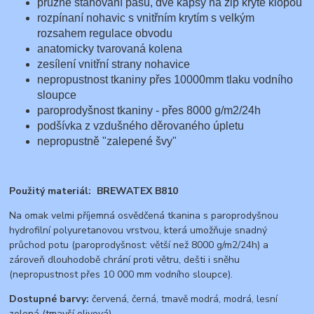
pružné stahování pasu, dvě kapsy na zip kryté klopou
rozpínaní nohavic s vnitřním krytím s velkým
rozsahem regulace obvodu
anatomicky tvarovaná kolena
zesílení vnitřní strany nohavice
nepropustnost tkaniny přes 10000mm tlaku vodního
sloupce
paroprodyšnost tkaniny - přes 8000 g/m2/24h
podšívka z vzdušného děrovaného úpletu
nepropustně "zalepené švy"
Použitý materiál: BREWATEX B810
Na omak velmi příjemná osvědčená tkanina s paroprodyšnou
hydrofilní polyuretanovou vrstvou, která umožňuje snadný
průchod potu (paroprodyšnost: větší než 8000 g/m2/24h) a
zároveň dlouhodobě chrání proti větru, dešti i sněhu
(nepropustnost přes 10 000 mm vodního sloupce).
Dostupné barvy:
červená, černá, tmavě modrá, modrá, lesní
zelená (tmavší olivová).