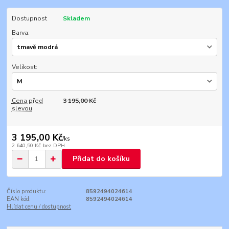
Dostupnost
Skladem
Barva:
Velikost:
Cena před
3 195,00 Kč
slevou
3 195,00 Kč
/
ks
2 640,50 Kč
bez DPH
Přidat do košíku
Číslo produktu:
8592494024614
EAN kód:
8592494024614
Hlídat cenu / dostupnost