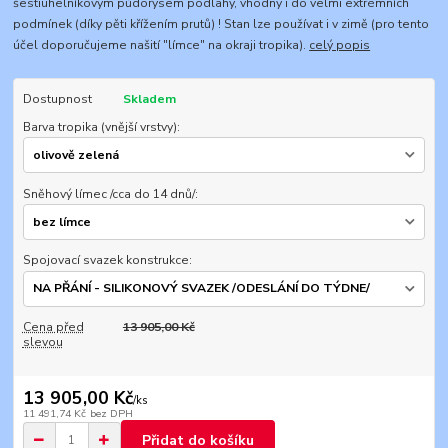
šestiúhelníkovým půdorysem podlahy, vhodný i do velmi extrémních
podmínek (díky pěti křížením prutů) ! Stan lze používat i v zimě (pro tento
účel doporučujeme našití "límce" na okraji tropika).
celý popis
Dostupnost
Skladem
Barva tropika (vnější vrstvy):
Sněhový límec /cca do 14 dnů/:
Spojovací svazek konstrukce:
Cena před
13 905,00 Kč
slevou
13 905,00 Kč
/
ks
11 491,74 Kč
bez DPH
Přidat do košíku