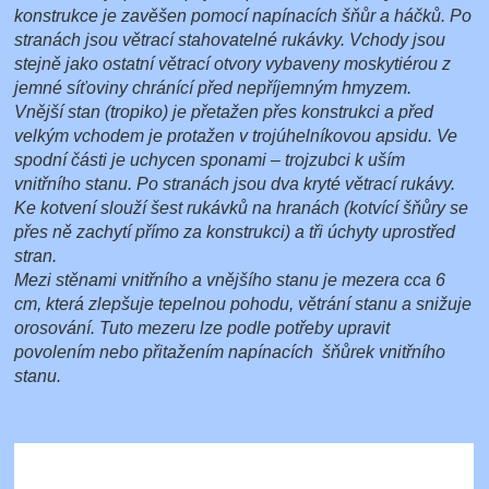
konstrukce je zavěšen pomocí napínacích šňůr a háčků. Po
stranách jsou větrací stahovatelné rukávky. Vchody jsou
stejně jako ostatní větrací otvory vybaveny moskytiérou z
jemné síťoviny chránící před nepříjemným hmyzem.
Vnější stan (tropiko) je přetažen přes konstrukci a před
velkým vchodem je protažen v trojúhelníkovou apsidu. Ve
spodní části je uchycen sponami – trojzubci k uším
vnitřního stanu. Po stranách jsou dva kryté větrací rukávy.
Ke kotvení slouží šest rukávků na hranách (kotvící šňůry se
přes ně zachytí přímo za konstrukci) a tři úchyty uprostřed
stran.
Mezi stěnami vnitřního a vnějšího stanu je mezera cca 6
cm, která zlepšuje tepelnou pohodu, větrání stanu a snižuje
orosování. Tuto mezeru lze podle potřeby upravit
povolením nebo přitažením napínacích šňůrek vnitřního
stanu.