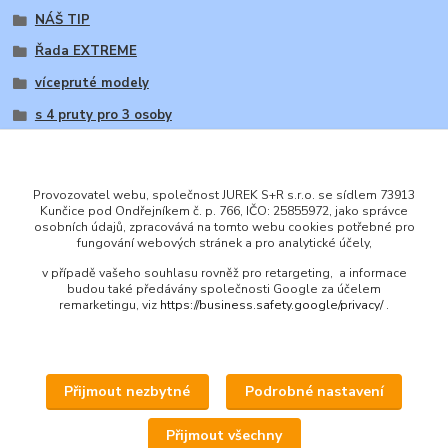
NÁŠ TIP
Řada EXTREME
vícepruté modely
s 4 pruty pro 3 osoby
Provozovatel webu, společnost JUREK S+R s.r.o. se sídlem 73913
Kunčice pod Ondřejníkem č. p. 766, IČO: 25855972, jako správce
osobních údajů, zpracovává na tomto webu cookies potřebné pro
ENGLISH
fungování webových stránek a pro analytické účely,
© 2016 JUREK S+R s.r.o., IČ 25855972
v případě vašeho souhlasu rovněž pro retargeting, a informace
budou také předávány společnosti Google za účelem
remarketingu, viz
https://business.safety.google/privacy/
.
Přijmout nezbytné
Podrobné nastavení
Upravit sběr cookies.
Přijmout všechny