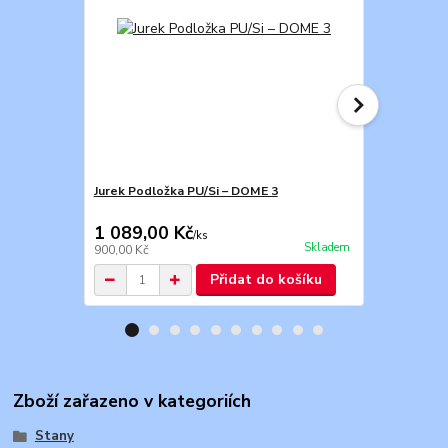
Jurek Podložka PU/Si – DOME 3
Jurek Podlo
1 089,00 Kč
801,00 K
/
ks
Skladem
900,00 Kč
661,98 Kč
Přidat do košíku
Zboží zařazeno v kategoriích
Stany