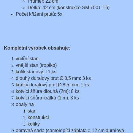
Průměr: 22 cm
Délka: 42 cm (konstrukce SM 7001-T6)
Počet křížení prutů: 5x
Kompletní výrobek obsahuje:
vnitřní stan
vnější stan (tropiko)
kolík stanový: 11 ks
dlouhý duralový prut Ø 8,5 mm: 3 ks
krátký duralový prut Ø 8,5 mm: 1 ks
kotvící šňůra dlouhá (2m): 8 ks
kotvící šňůra krátká (1 m): 3 ks
obaly na
stan
konstrukci
kolíky
opravná sada (samolepící záplata a 12 cm duralová