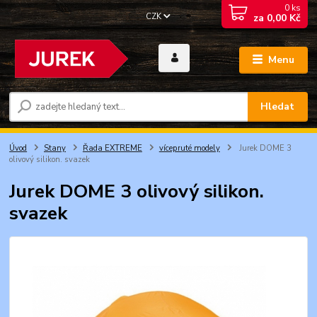
0
ks
CZK
za
0,00 Kč
Menu
Hledat
Úvod
Stany
Řada EXTREME
vícepruté modely
Jurek DOME 3
olivový silikon. svazek
Jurek DOME 3 olivový silikon.
svazek