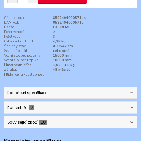
Číslo produktu:
8592494000571bs
EAN kód:
8592494000571b
Řada:
EXTREME
Počet vchodů:
2
Počet osob:
3
Celková hmotnost:
4,25 kg
Sbalený stav:
d.22x42 cm
Sezonní použití:
celoroční
Vodní sloupec podlahy:
15000 mm
Vodní sloupec tropika:
10000 mm
Hmotnostní třída:
4,01 – 4,5 kg
Záruka:
48 měsíců
Hlídat cenu / dostupnost
Kompletní specifikace
Komentáře
0
Související zboží
10