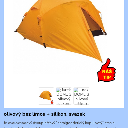
olivový bez límce + silikon. svazek
Je dvouvchodový dvouplášťový "semigeodetický kopulovitý" stan s