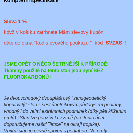
Kompletní specifikace
Sleva 1 %
když v košíku zatrhnete Mám slevový kupón,
dáte do okna "Kód slevového poukazu:" kód
SVZAS
!
JSME OPĚT O NĚCO ŠETRNĚJŠÍ K PŘÍRODĚ!
Tkaniny použité na tento stan jsou nyní BEZ
FLUOROKARBONŮ !
Je dvouvchodový dvouplášťový "semigeodetický
kopulovitý" stan s šestiúhelníkovým půdorysem podlahy,
vhodný i do velmi extrémních podmínek (díky pěti křížením
prutů) ! Stan lze používat i v zimě (pro tento účel
doporučujeme našití "límce" na okraji tropika).
Vnitřní stan je pevně spojen s podlahou. Na pruty