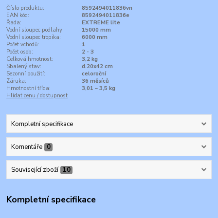
Číslo produktu:
8592494011836vn
EAN kód:
8592494011836e
Řada:
EXTREME lite
Vodní sloupec podlahy:
15000 mm
Vodní sloupec tropika:
6000 mm
Počet vchodů:
1
Počet osob:
2 - 3
Celková hmotnost:
3,2 kg
Sbalený stav:
d.20x42 cm
Sezonní použití:
celoroční
Záruka:
36 měsíců
Hmotnostní třída:
3,01 – 3,5 kg
Hlídat cenu / dostupnost
Kompletní specifikace
Komentáře
0
Související zboží
10
Kompletní specifikace