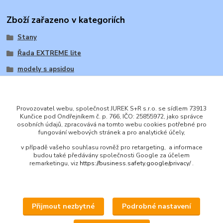
Zboží zařazeno v kategoriích
Stany
Řada EXTREME lite
modely s apsidou
Provozovatel webu, společnost JUREK S+R s.r.o. se sídlem 73913
Kunčice pod Ondřejníkem č. p. 766, IČO: 25855972, jako správce
osobních údajů, zpracovává na tomto webu cookies potřebné pro
ENGLISH
fungování webových stránek a pro analytické účely,
© 2016 JUREK S+R s.r.o., IČ 25855972
v případě vašeho souhlasu rovněž pro retargeting, a informace
budou také předávány společnosti Google za účelem
remarketingu, viz
https://business.safety.google/privacy/
.
Přijmout nezbytné
Podrobné nastavení