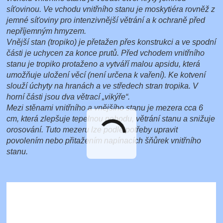
síťovinou. Ve vchodu vnitřního stanu je moskytiéra rovněž z
jemné síťoviny pro intenzivnější větrání a k ochraně před
nepříjemným hmyzem.
Vnější stan (tropiko) je přetažen přes konstrukci a ve spodní
části je uchycen za konce prutů. Před vchodem vnitřního
stanu je tropiko protaženo a vytváří malou apsidu, která
umožňuje uložení věcí (není určena k vaření). Ke kotvení
slouží úchyty na hranách a ve středech stran tropika. V
horní části jsou dva větrací „vikýře“.
Mezi stěnami vnitřního a vnějšího stanu je mezera cca 6
cm, která zlepšuje tepelnou pohodu, větrání stanu a snižuje
orosování. Tuto mezeru lze podle potřeby upravit
povolením nebo přitažením napínacích šňůrek vnitřního
stanu.