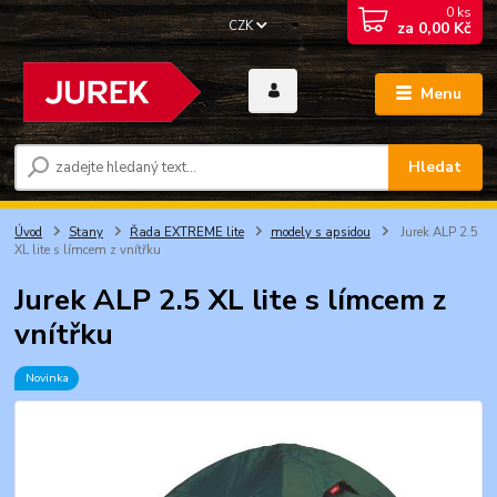
0
ks
CZK
za
0,00 Kč
Menu
Hledat
Úvod
Stany
Řada EXTREME lite
modely s apsidou
Jurek ALP 2.5
XL lite s límcem z vnítřku
Jurek ALP 2.5 XL lite s límcem z
vnítřku
Novinka