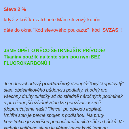
Sleva 2 %
když v košíku zatrhnete Mám slevový kupón,
dáte do okna "Kód slevového poukazu:" kód
SVZAS
!
JSME OPĚT O NĚCO ŠETRNĚJŠÍ K PŘÍRODĚ!
Tkaniny použité na tento stan jsou nyní BEZ
FLUOROKARBONŮ !
Je jednovchodový
prodloužený
dvouplášťový "kopulovitý"
stan, obdélníkového půdorysu podlahy, vhodný pro
všechny druhy turistiky až do středně náročných podmínek
a pro četnější užívání! Stan lze používat i v zimě
(doporučujeme našití "límce" po obvodu tropika).
Vnitřní stan je pevně spojen s podlahou. Na pruty
konstrukce je zavěšen pomocí napínacích šňůr a háčků. Ve
vrcholu vnitřního stanu je větrací otvor krytý jemnou