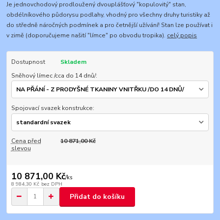
Je jednovchodový prodloužený dvouplášťový "kopulovitý" stan,
obdélníkového půdorysu podlahy, vhodný pro všechny druhy turistiky až
do středně náročných podmínek a pro četnější užívání! Stan lze používat i
v zimě (doporučujeme našití "límce" po obvodu tropika).
celý popis
Dostupnost
Skladem
Sněhový límec /cca do 14 dnů/:
Spojovací svazek konstrukce:
Cena před
10 871,00 Kč
slevou
10 871,00 Kč
/
ks
8 984,30 Kč
bez DPH
Přidat do košíku