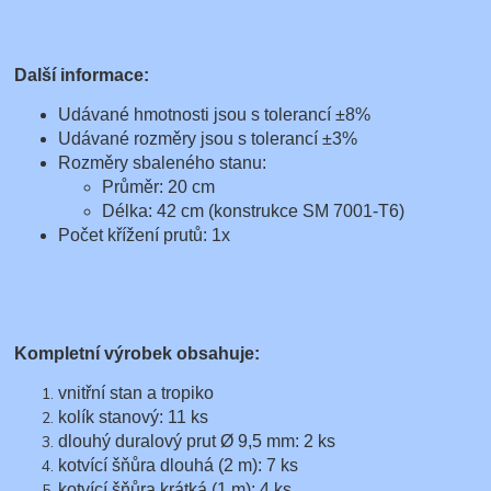
Další informace:
Udávané hmotnosti jsou s tolerancí ±8%
Udávané rozměry jsou s tolerancí ±3%
Rozměry sbaleného stanu:
Průměr: 20 cm
Délka: 42 cm (konstrukce SM 7001-T6)
Počet křížení prutů: 1x
Kompletní výrobek obsahuje:
vnitřní stan a tropiko
kolík stanový: 11 ks
dlouhý duralový prut Ø 9,5 mm: 2 ks
kotvící šňůra dlouhá (2 m): 7 ks
kotvící šňůra krátká (1 m): 4 ks