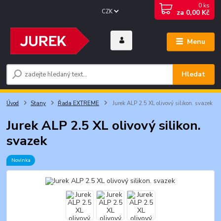
0
ks
CZK
za
0,00 Kč
Menu
Hledat
Úvod
Stany
Řada EXTREME
Jurek ALP 2.5 XL olivový silikon. svazek
Jurek ALP 2.5 XL olivový silikon.
svazek
Novinka