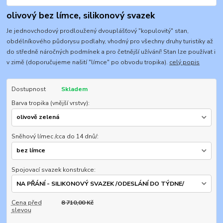
olivový bez límce, silikonový svazek
Je jednovchodový prodloužený dvouplášťový "kopulovitý" stan,
obdélníkového půdorysu podlahy, vhodný pro všechny druhy turistiky až
do středně náročných podmínek a pro četnější užívání! Stan lze používat i
v zimě (doporučujeme našití "límce" po obvodu tropika).
celý popis
Dostupnost
Skladem
Barva tropika (vnější vrstvy):
Sněhový límec /cca do 14 dnů/:
Spojovací svazek konstrukce:
Cena před
8 710,00 Kč
slevou