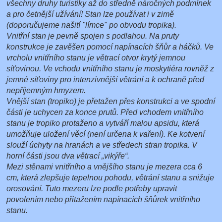
všechny druhy turistiky až do středně náročných podmínek
a pro četnější užívání! Stan lze používat i v zimě
(doporučujeme našití "límce" po obvodu tropika).
Vnitřní stan je pevně spojen s podlahou. Na pruty
konstrukce je zavěšen pomocí napínacích šňůr a háčků. Ve
vrcholu vnitřního stanu je větrací otvor krytý jemnou
síťovinou. Ve vchodu vnitřního stanu je moskytiéra rovněž z
jemné síťoviny pro intenzivnější větrání a k ochraně před
nepříjemným hmyzem.
Vnější stan (tropiko) je přetažen přes konstrukci a ve spodní
části je uchycen za konce prutů. Před vchodem vnitřního
stanu je tropiko protaženo a vytváří malou apsidu, která
umožňuje uložení věcí (není určena k vaření). Ke kotvení
slouží úchyty na hranách a ve středech stran tropika. V
horní části jsou dva větrací „vikýře“.
Mezi stěnami vnitřního a vnějšího stanu je mezera cca 6
cm, která zlepšuje tepelnou pohodu, větrání stanu a snižuje
orosování. Tuto mezeru lze podle potřeby upravit
povolením nebo přitažením napínacích šňůrek vnitřního
stanu.