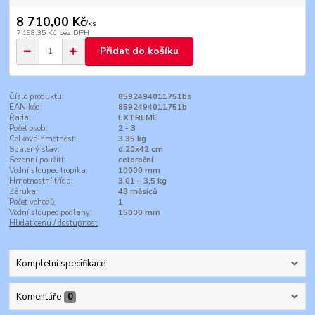
8 710,00 Kč
/
ks
7 198,35 Kč
bez DPH
Přidat do košíku
Číslo produktu:
8592494011751bs
EAN kód:
8592494011751b
Řada:
EXTREME
Počet osob:
2 - 3
Celková hmotnost:
3,35 kg
Sbalený stav:
d.20x42 cm
Sezonní použití:
celoroční
Vodní sloupec tropika:
10000 mm
Hmotnostní třída:
3,01 – 3,5 kg
Záruka:
48 měsíců
Počet vchodů:
1
Vodní sloupec podlahy:
15000 mm
Hlídat cenu / dostupnost
Kompletní specifikace
Komentáře
0