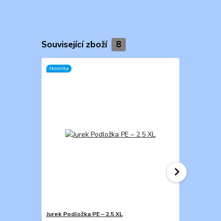
Související zboží
8
Novinka
Novinka
Jurek Podložka PE – 2.5 XL
Jurek Podlož