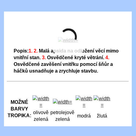
Popis:
1.
2.
Malá apsida na odložení věcí mimo
vnitřní stan.
3.
Osvědčené kryté větrání.
4.
Osvědčené zavěšení vnitřku pomocí šňůr a
háčků usnadňuje a zrychluje stavbu.
MOŽNÉ
BARVY
olivově
petrolejově
TROPIKA:
modrá
žlutá
zelená
zelená