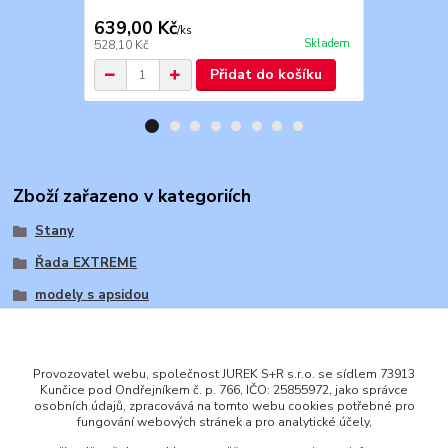
639,00 Kč
864,00 K
/
ks
Skladem
528,10 Kč
714,05 Kč
Přidat do košíku
Zboží zařazeno v kategoriích
Stany
Řada EXTREME
modely s apsidou
Provozovatel webu, společnost JUREK S+R s.r.o. se sídlem 73913
Kunčice pod Ondřejníkem č. p. 766, IČO: 25855972, jako správce
osobních údajů, zpracovává na tomto webu cookies potřebné pro
ENGLISH
fungování webových stránek a pro analytické účely,
© 2016 JUREK S+R s.r.o., IČ 25855972