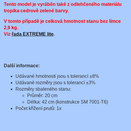
Tento model je vyráběn také z odlehčeného materiálu
tropika cedrově zelené barvy.
V tomto případě je celková hmotnost stanu bez límce
2,9 kg
.
Viz
řada EXTREME lite
.
Další informace:
Udávané hmotnosti jsou s tolerancí ±8%
Udávané rozměry jsou s tolerancí ±3%
Rozměry sbaleného stanu:
Průměr: 20 cm
Délka: 42 cm (konstrukce SM 7001-T6)
Počet křížení prutů: 1x