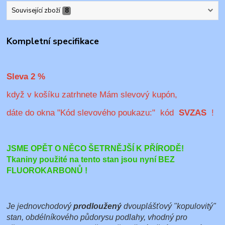
Související zboží
8
Kompletní specifikace
Sleva 2 %
když v košíku zatrhnete Mám slevový kupón,
dáte do okna "Kód slevového poukazu:" kód
SVZAS
!
JSME OPĚT O NĚCO ŠETRNĚJŠÍ K PŘÍRODĚ!
Tkaniny použité na tento stan jsou nyní BEZ
FLUOROKARBONŮ !
Je jednovchodový
prodloužený
dvouplášťový "kopulovitý"
stan, obdélníkového půdorysu podlahy, vhodný pro