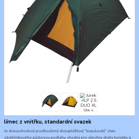
límec z vnitřku, standardní svazek
Je dvouvchodový prodloužený dvouplášťový "kopulovitý" stan,
obdélníkového půdorysu podlahy, vhodný pro všechny druhy turistiky a