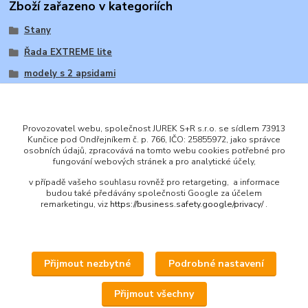
Zboží zařazeno v kategoriích
Stany
Řada EXTREME lite
modely s 2 apsidami
Provozovatel webu, společnost JUREK S+R s.r.o. se sídlem 73913
Kunčice pod Ondřejníkem č. p. 766, IČO: 25855972, jako správce
osobních údajů, zpracovává na tomto webu cookies potřebné pro
ENGLISH
fungování webových stránek a pro analytické účely,
© 2016 JUREK S+R s.r.o., IČ 25855972
v případě vašeho souhlasu rovněž pro retargeting, a informace
budou také předávány společnosti Google za účelem
remarketingu, viz
https://business.safety.google/privacy/
.
Přijmout nezbytné
Podrobné nastavení
Upravit sběr cookies.
Přijmout všechny