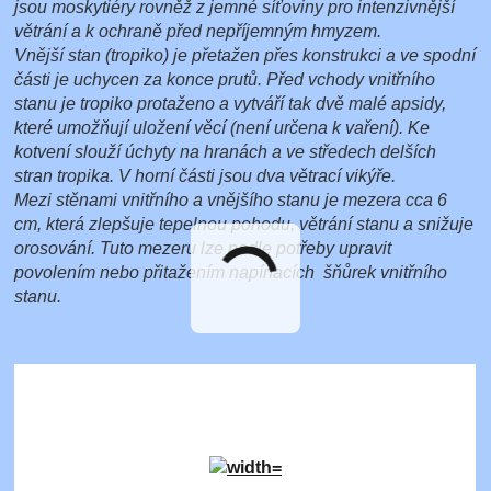
jsou moskytiéry rovněž z jemné síťoviny pro intenzivnější
větrání a k ochraně před nepříjemným hmyzem.
Vnější stan (tropiko) je přetažen přes konstrukci a ve spodní
části je uchycen za konce prutů. Před vchody vnitřního
stanu je tropiko protaženo a vytváří tak dvě malé apsidy,
které umožňují uložení věcí (není určena k vaření). Ke
kotvení slouží úchyty na hranách a ve středech delších
stran tropika. V horní části jsou dva větrací vikýře.
Mezi stěnami vnitřního a vnějšího stanu je mezera cca 6
cm, která zlepšuje tepelnou pohodu, větrání stanu a snižuje
orosování. Tuto mezeru lze podle potřeby upravit
povolením nebo přitažením napínacích šňůrek vnitřního
stanu.