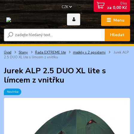
0
ks
CZK
za
0,00 Kč
Menu
Hledat
Úvod
Stany
Řada EXTREME lite
modely s 2 apsidami
Jurek ALP
2.5 DUO XL lite s límcem z vnitřku
Jurek ALP 2.5 DUO XL lite s
límcem z vnitřku
Novinka