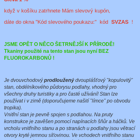
když v košíku zatrhnete Mám slevový kupón,
dáte do okna "Kód slevového poukazu:" kód
SVZAS
!
JSME OPĚT O NĚCO ŠETRNĚJŠÍ K PŘÍRODĚ!
Tkaniny použité na tento stan jsou nyní BEZ
FLUOROKARBONŮ !
Je dvouvchodový
prodloužený
dvouplášťový "kopulovitý"
stan, obdélníkového půdorysu podlahy, vhodný pro
všechny druhy turistiky a pro časté užívání! Stan lze
používat i v zimě (doporučujeme našití "límce" po obvodu
tropika).
Vnitřní stan je pevně spojen s podlahou. Na pruty
konstrukce je zavěšen pomocí napínacích šňůr a háčků. Ve
vrcholu vnitřního stanu a po stranách u podlahy jsou větrací
otvory kryté jemnou síťovinou. Ve vchodech vnitřního stanu