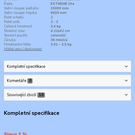
Řada:
EXTREME lite
Vodní sloupec podlahy:
15000 mm
Vodní sloupec tropika:
6000 mm
Počet vchodů:
2
Počet osob:
2 - 3
Celková hmotnost:
3,4 kg
Sbalený stav:
d.22x42 cm
Sezonní použití:
celoroční
Záruka:
36 měsíců
Hmotnostní třída:
3,01 – 3,5 kg
Hlídat cenu / dostupnost
Kompletní specifikace
Komentáře
0
Související zboží
10
Kompletní specifikace
Sleva 1 %