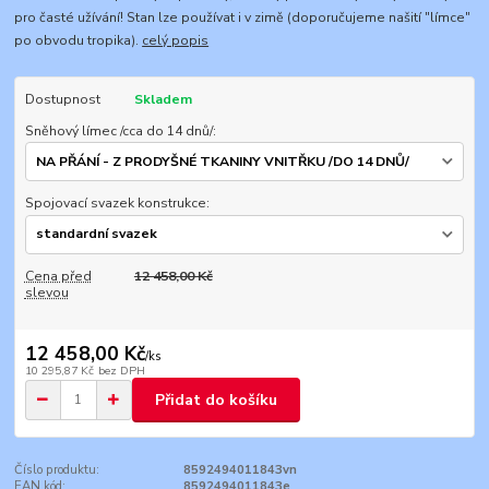
pro časté užívání! Stan lze používat i v zimě (doporučujeme našití "límce"
po obvodu tropika).
celý popis
Dostupnost
Skladem
Sněhový límec /cca do 14 dnů/:
Spojovací svazek konstrukce:
Cena před
12 458,00 Kč
slevou
12 458,00 Kč
/
ks
10 295,87 Kč
bez DPH
Přidat do košíku
Číslo produktu:
8592494011843vn
EAN kód:
8592494011843e