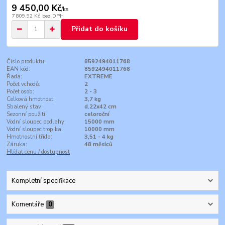
9 450,00 Kč
/
ks
7 809,92 Kč
bez DPH
Přidat do košíku
Číslo produktu:
8592494011768
EAN kód:
8592494011768
Řada:
EXTREME
Počet vchodů:
2
Počet osob:
2 - 3
Celková hmotnost:
3,7 kg
Sbalený stav:
d.22x42 cm
Sezonní použití:
celoroční
Vodní sloupec podlahy:
15000 mm
Vodní sloupec tropika:
10000 mm
Hmotnostní třída:
3,51 - 4 kg
Záruka:
48 měsíců
Hlídat cenu / dostupnost
Kompletní specifikace
Komentáře
0