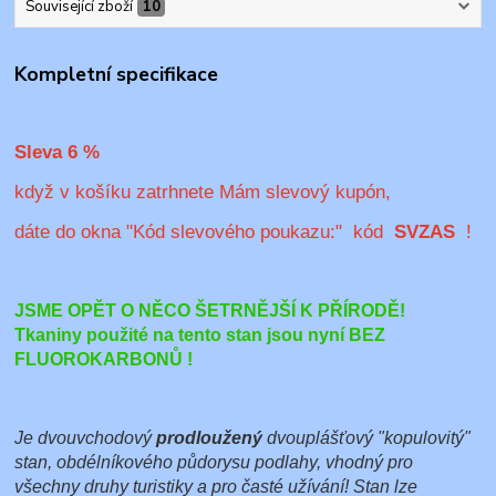
Související zboží
10
Kompletní specifikace
Sleva 6
%
když v košíku zatrhnete Mám slevový kupón,
dáte do okna "Kód slevového poukazu:" kód
SVZAS
!
JSME OPĚT O NĚCO ŠETRNĚJŠÍ K PŘÍRODĚ!
Tkaniny použité na tento stan jsou nyní BEZ
FLUOROKARBONŮ !
Je dvouvchodový
prodloužený
dvouplášťový "kopulovitý"
stan, obdélníkového půdorysu podlahy, vhodný pro
všechny druhy turistiky a pro časté užívání! Stan lze