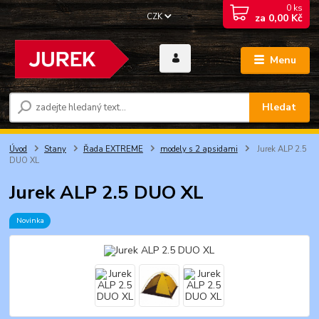
0
ks
CZK
za
0,00 Kč
Menu
Hledat
Úvod
Stany
Řada EXTREME
modely s 2 apsidami
Jurek ALP 2.5
DUO XL
Jurek ALP 2.5 DUO XL
Novinka