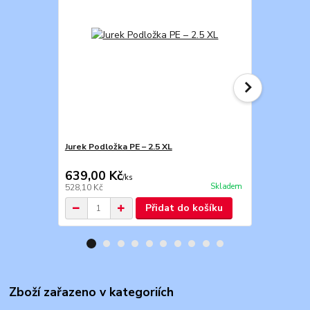
Jurek Podložka PE – 2.5 XL
Jurek Podlož
639,00 Kč
864,00 K
/
ks
Skladem
528,10 Kč
714,05 Kč
Přidat do košíku
Zboží zařazeno v kategoriích