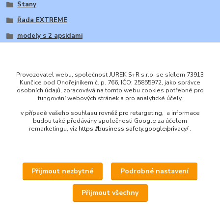
Stany
Řada EXTREME
modely s 2 apsidami
Provozovatel webu, společnost JUREK S+R s.r.o. se sídlem 73913
Kunčice pod Ondřejníkem č. p. 766, IČO: 25855972, jako správce
osobních údajů, zpracovává na tomto webu cookies potřebné pro
ENGLISH
fungování webových stránek a pro analytické účely,
© 2016 JUREK S+R s.r.o., IČ 25855972
v případě vašeho souhlasu rovněž pro retargeting, a informace
budou také předávány společnosti Google za účelem
remarketingu, viz
https://business.safety.google/privacy/
.
Přijmout nezbytné
Podrobné nastavení
Upravit sběr cookies.
Přijmout všechny