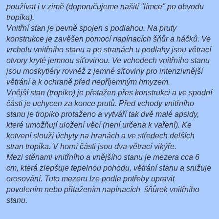
používat i v zimě (doporučujeme našití "límce" po obvodu
tropika).
Vnitřní stan je pevně spojen s podlahou. Na pruty
konstrukce je zavěšen pomocí napínacích šňůr a háčků. Ve
vrcholu vnitřního stanu a po stranách u podlahy jsou větrací
otvory kryté jemnou síťovinou. Ve vchodech vnitřního stanu
jsou moskytiéry rovněž z jemné síťoviny pro intenzivnější
větrání a k ochraně před nepříjemným hmyzem.
Vnější stan (tropiko) je přetažen přes konstrukci a ve spodní
části je uchycen za konce prutů. Před vchody vnitřního
stanu je tropiko protaženo a vytváří tak dvě malé apsidy,
které umožňují uložení věcí (není určena k vaření). Ke
kotvení slouží úchyty na hranách a ve středech delších
stran tropika. V horní části jsou dva větrací vikýře.
Mezi stěnami vnitřního a vnějšího stanu je mezera cca 6
cm, která zlepšuje tepelnou pohodu, větrání stanu a snižuje
orosování. Tuto mezeru lze podle potřeby upravit
povolením nebo přitažením napínacích šňůrek vnitřního
stanu.