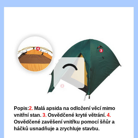
Popis:
2.
Malá apsida na odložení věcí mimo
vnitřní stan.
3.
Osvědčené kryté větrání.
4.
Osvědčené zavěšení vnitřku pomocí šňůr a
háčků usnadňuje a zrychluje stavbu.