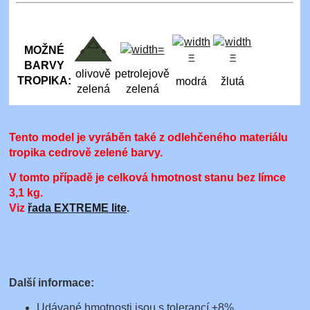
MOŽNÉ
BARVY
olivově
petrolejově
TROPIKA:
modrá
žlutá
zelená
zelená
Tento model je vyráběn také z odlehčeného materiálu
tropika cedrově zelené barvy.
V tomto případě je celková hmotnost stanu bez límce
3,1 kg
.
Viz
řada EXTREME lite
.
Další informace:
Udávané hmotnosti jsou s tolerancí ±8%