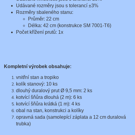
Udávané rozměry jsou s tolerancí ±3%
Rozměry sbaleného stanu:
Průměr: 22 cm
Délka: 42 cm (konstrukce SM 7001-T6)
Počet křížení prutů: 1x
Kompletní výrobek obsahuje:
vnitřní stan a tropiko
kolík stanový: 10 ks
dlouhý duralový prut Ø 9,5 mm: 2 ks
kotvící šňůra dlouhá (2 m): 6 ks
kotvící šňůra krátká (1 m): 4 ks
obal na stan, konstrukci a kolíky
opravná sada (samolepící záplata a 12 cm duralová
trubka)