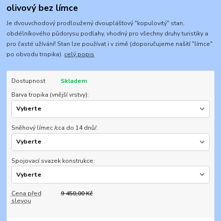
olivový bez límce
Je dvouvchodový prodloužený dvouplášťový "kopulovitý" stan,
obdélníkového půdorysu podlahy, vhodný pro všechny druhy turistiky a
pro časté užívání! Stan lze používat i v zimě (doporučujeme našití "límce"
po obvodu tropika).
celý popis
Dostupnost
Skladem
Barva tropika (vnější vrstvy):
Sněhový límec /cca do 14 dnů/:
Spojovací svazek konstrukce:
Cena před
9 450,00 Kč
slevou