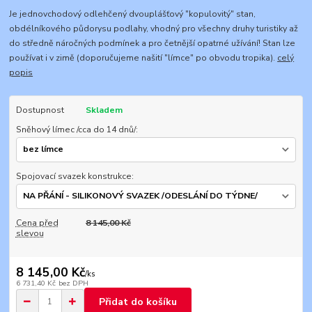
Je jednovchodový odlehčený dvouplášťový "kopulovitý" stan,
obdélníkového půdorysu podlahy, vhodný pro všechny druhy turistiky až
do středně náročných podmínek a pro četnější opatrné užívání! Stan lze
používat i v zimě (doporučujeme našití "límce" po obvodu tropika).
celý
popis
Dostupnost
Skladem
Sněhový límec /cca do 14 dnů/:
Spojovací svazek konstrukce:
Cena před
8 145,00 Kč
slevou
8 145,00 Kč
/
ks
6 731,40 Kč
bez DPH
Přidat do košíku