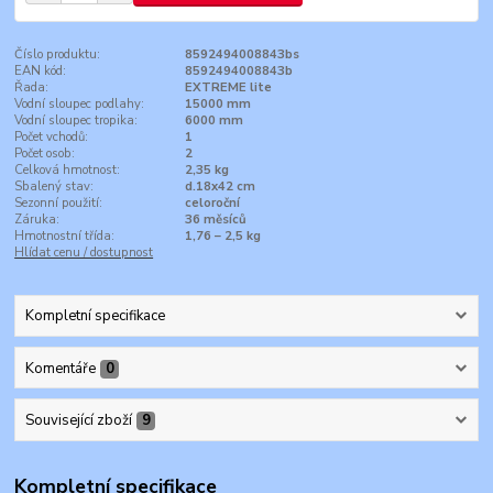
Číslo produktu:
8592494008843bs
EAN kód:
8592494008843b
Řada:
EXTREME lite
Vodní sloupec podlahy:
15000 mm
Vodní sloupec tropika:
6000 mm
Počet vchodů:
1
Počet osob:
2
Celková hmotnost:
2,35 kg
Sbalený stav:
d.18x42 cm
Sezonní použití:
celoroční
Záruka:
36 měsíců
Hmotnostní třída:
1,76 – 2,5 kg
Hlídat cenu / dostupnost
Kompletní specifikace
Komentáře
0
Související zboží
9
Kompletní specifikace