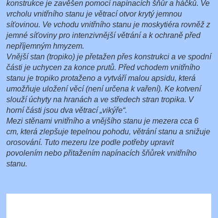
konstrukce je zavěšen pomocí napínacích šňůr a háčků. Ve
vrcholu vnitřního stanu je větrací otvor krytý jemnou
síťovinou. Ve vchodu vnitřního stanu je moskytiéra rovněž z
jemné síťoviny pro intenzivnější větrání a k ochraně před
nepříjemným hmyzem.
Vnější stan (tropiko) je přetažen přes konstrukci a ve spodní
části je uchycen za konce prutů. Před vchodem vnitřního
stanu je tropiko protaženo a vytváří malou apsidu, která
umožňuje uložení věcí (není určena k vaření). Ke kotvení
slouží úchyty na hranách a ve středech stran tropika. V
horní části jsou dva větrací „vikýře“.
Mezi stěnami vnitřního a vnějšího stanu je mezera cca 6
cm, která zlepšuje tepelnou pohodu, větrání stanu a snižuje
orosování. Tuto mezeru lze podle potřeby upravit
povolením nebo přitažením napínacích šňůrek vnitřního
stanu.