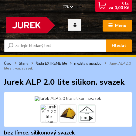
0
ks
CZK
za
0,00 Kč
Menu
Hledat
Úvod
Stany
Řada EXTREME lite
modely s apsidou
Jurek ALP 2.0
lite silikon. svazek
Jurek ALP 2.0 lite silikon. svazek
bez límce, silikonový svazek