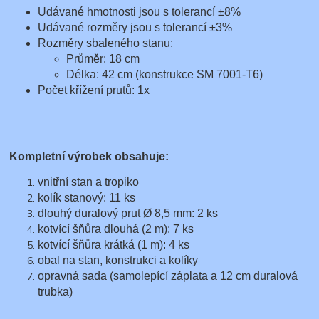
Udávané hmotnosti jsou s tolerancí ±8%
Udávané rozměry jsou s tolerancí ±3%
Rozměry sbaleného stanu:
Průměr: 18 cm
Délka: 42 cm (konstrukce SM 7001-T6)
Počet křížení prutů: 1x
Kompletní výrobek obsahuje:
vnitřní stan a tropiko
kolík stanový: 11 ks
dlouhý duralový prut Ø 8,5 mm: 2 ks
kotvící šňůra dlouhá (2 m): 7 ks
kotvící šňůra krátká (1 m): 4 ks
obal na stan, konstrukci a kolíky
opravná sada (samolepící záplata a 12 cm duralová
trubka)