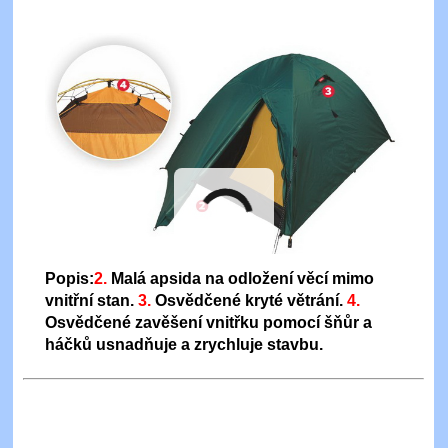
Popis:
2.
Malá apsida na odložení věcí mimo
vnitřní stan.
3.
Osvědčené kryté větrání.
4.
Osvědčené zavěšení vnitřku pomocí šňůr a
háčků usnadňuje a zrychluje stavbu.