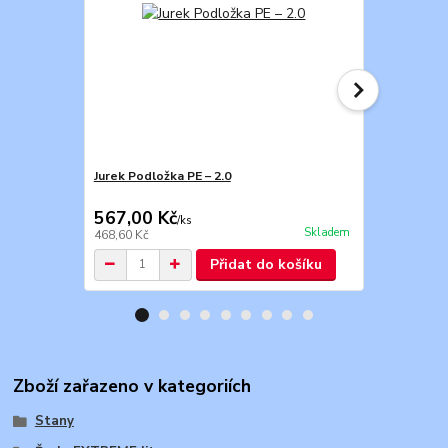
Jurek Podložka PE – 2.0
Jurek Podlož
567,00 Kč
765,00 K
/
ks
Skladem
468,60 Kč
632,23 Kč
Přidat do košíku
Zboží zařazeno v kategoriích
Stany