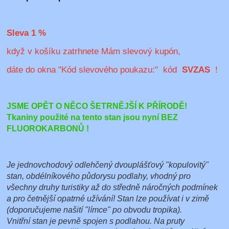
Sleva 1 %
když v košíku zatrhnete Mám slevový kupón,
dáte do okna "Kód slevového poukazu:" kód
SVZAS
!
JSME OPĚT O NĚCO ŠETRNĚJŠÍ K PŘÍRODĚ!
Tkaniny použité na tento stan jsou nyní BEZ
FLUOROKARBONŮ !
Je jednovchodový odlehčený dvouplášťový "kopulovitý"
stan, obdélníkového půdorysu podlahy, vhodný pro
všechny druhy turistiky až do středně náročných podmínek
a pro četnější opatrné užívání! Stan lze používat i v zimě
(doporučujeme našití "límce" po obvodu tropika).
Vnitřní stan je pevně spojen s podlahou. Na pruty