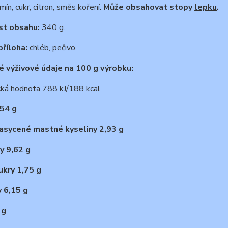
mín, cukr, citron, směs koření.
Může obsahovat stopy
lepku
.
t obsahu:
340 g.
říloha:
chléb, pečivo.
 výživové údaje na 100 g výrobku:
cká hodnota 788 kJ/188 kcal
54 g
asycené mastné kyseliny 2,93 g
y 9,62 g
ukry 1,75 g
y 6,15 g
 g