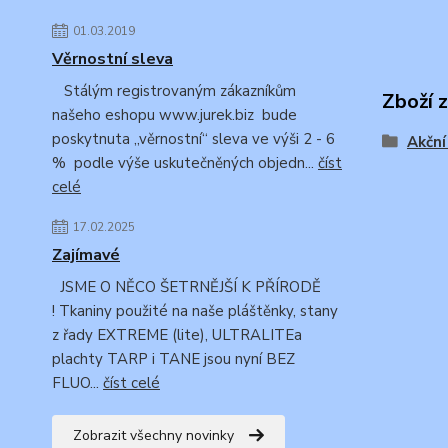
01.03.2019
Věrnostní sleva
Stálým registrovaným zákazníkům
Zboží 
našeho eshopu www.jurek.biz bude
poskytnuta „věrnostní“ sleva ve výši 2 - 6
Akční
% podle výše uskutečněných objedn...
číst
celé
17.02.2025
Zajímavé
JSME O NĚCO ŠETRNĚJŠÍ K PŘÍRODĚ
! Tkaniny použité na naše pláštěnky, stany
z řady EXTREME (lite), ULTRALITEa
plachty TARP i TANE jsou nyní BEZ
FLUO...
číst celé
Zobrazit všechny novinky