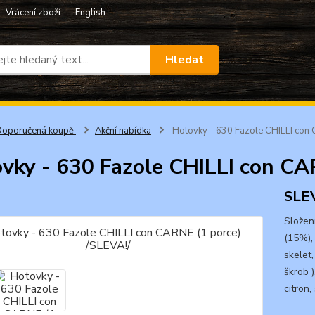
Vrácení zboží
English
Hledat
Doporučená koupě
Akční nabídka
Hotovky - 630 Fazole CHILLI con 
vky - 630 Fazole CHILLI con CA
SLEV
Složen
(15%), 
skelet,
škrob )
citron,