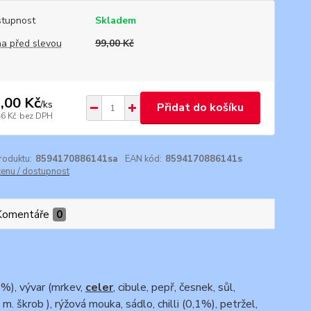
tupnost
Skladem
a před slevou
99,00 Kč
,00 Kč
/
ks
Přidat do košíku
46 Kč
bez DPH
roduktu:
8594170886141sa
EAN kód:
8594170886141s
cenu / dostupnost
Komentáře
0
%), vývar (mrkev,
celer
, cibule, pepř, česnek, sůl,
r, m. škrob ), rýžová mouka, sádlo, chilli (0,1%), petržel,