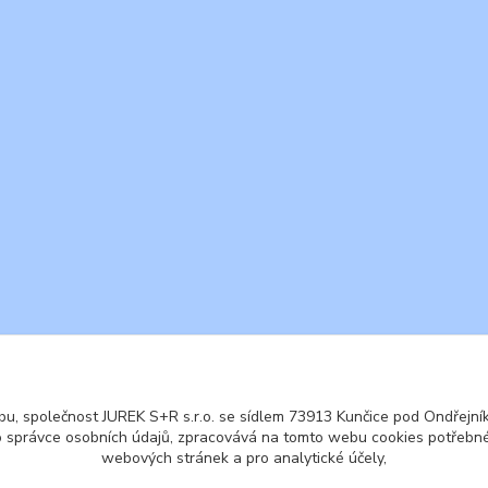
ENGLISH
© 2016 JUREK S+R s.r.o., IČ 25855972
u, společnost JUREK S+R s.r.o. se sídlem 73913 Kunčice pod Ondřejníke
o správce osobních údajů, zpracovává na tomto webu cookies potřebné
webových stránek a pro analytické účely,