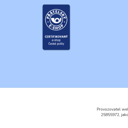
Provozovatel web
25855972, jak