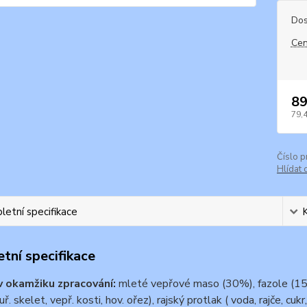
Dos
Cen
89
79,
Číslo p
Hlídat 
etní specifikace
tní specifikace
v okamžiku zpracování:
mleté vepřové maso (30%), fazole (15
uř. skelet, vepř. kosti, hov. ořez), rajský protlak ( voda, rajče, cuk