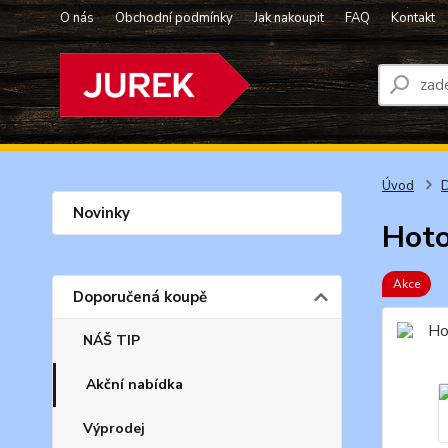
O nás
Obchodní podmínky
Jak nakoupit
FAQ
Kontakt
Úvod
Novinky
Hoto
Akce
Doporučená koupě
NÁŠ TIP
Akční nabídka
Výprodej