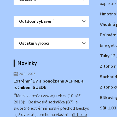
paprika, k
Hmotnos
Outdoor vybavení
Vhodná p
Průměrné
Ostatní výrobci
Energeti
Tuky 12,
Novinky
Z toho n
26.01.2026
Sacharid
Extrémní B7 s ponožkami ALPINE a
Z toho c
ručníkem SUEDE
Článek z archívu www.jurek.cz (10 září
Bílkovin
2013): Beskydská sedmička (B7) je
Sůl 1,03
skutečně extrémní horský přechod Beskyd
a již dvakrát jsem ho na vlastní ...
číst celé