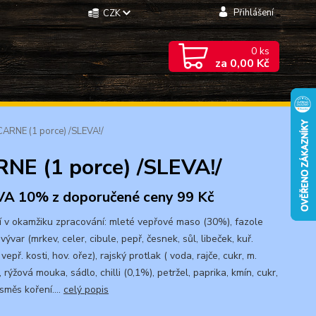
Přihlášení
CZK
0
ks
za
0,00 Kč
CARNE (1 porce) /SLEVA!/
RNE (1 porce) /SLEVA!/
A 10% z doporučené ceny 99 Kč
í v okamžiku zpracování: mleté vepřové maso (30%), fazole
vývar (mrkev, celer, cibule, pepř, česnek, sůl, libeček, kuř.
 vepř. kosti, hov. ořez), rajský protlak ( voda, rajče, cukr, m.
, rýžová mouka, sádlo, chilli (0,1%), petržel, paprika, kmín, cukr,
 směs koření....
celý popis