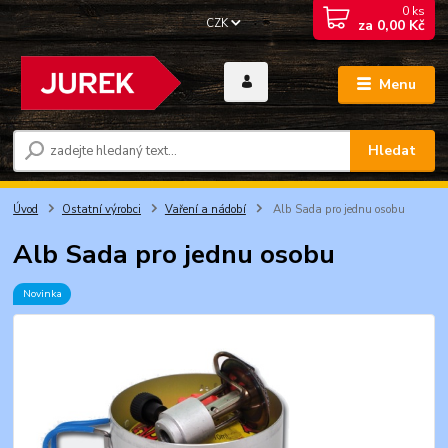
0
ks
CZK
za
0,00 Kč
Menu
Hledat
Úvod
Ostatní výrobci
Vaření a nádobí
Alb Sada pro jednu osobu
Alb Sada pro jednu osobu
Novinka