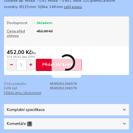
Ultralite ap. Miska: - 0.9 L Miska: - 0.45 L Váha: 210 gramůCelkové
rozměry: Ø115 mm; Výška: 144 mm
celý popis
Dostupnost
Skladem
Cena před
452,00 Kč
slevou
452,00 Kč
/
ks
373,55 Kč
bez DPH
Přidat do košíku
Číslo produktu:
8595051206379
EAN kód:
8595051206379
Hlídat cenu / dostupnost
Kompletní specifikace
Komentáře
0